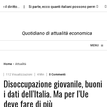
l diritto…
Si parte, ecco quanti italiani possono permettersi le…
Quotidiano di attualità economica
≡
☰
MENU
Home
>
Attualità
112 Visualizzazioni
4 Min
0 Commenti
Disoccupazione giovanile, buoni
i dati dell’Italia. Ma per l’Ue
deve fare di più