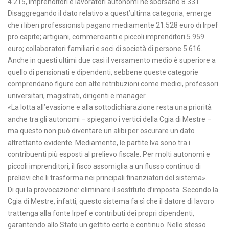
4.215, imprenditori e lavoratori autonomi ne sborsano 8.331.
Disaggregando il dato relativo a quest’ultima categoria, emerge
che i liberi professionisti pagano mediamente 21.528 euro di Irpef
pro capite; artigiani, commercianti e piccoli imprenditori 5.959
euro; collaboratori familiari e soci di società di persone 5.616.
Anche in questi ultimi due casi il versamento medio è superiore a
quello di pensionati e dipendenti, sebbene queste categorie
comprendano figure con alte retribuzioni come medici, professori
universitari, magistrati, dirigenti e manager.
«La lotta all’evasione e alla sottodichiarazione resta una priorità
anche tra gli autonomi – spiegano i vertici della Cgia di Mestre –
ma questo non può diventare un alibi per oscurare un dato
altrettanto evidente. Mediamente, le partite Iva sono tra i
contribuenti più esposti al prelievo fiscale. Per molti autonomi e
piccoli imprenditori, il fisco assomiglia a un flusso continuo di
prelievi che li trasforma nei principali finanziatori del sistema».
Di qui la provocazione: eliminare il sostituto d’imposta. Secondo la
Cgia di Mestre, infatti, questo sistema fa sì che il datore di lavoro
trattenga alla fonte Irpef e contributi dei propri dipendenti,
garantendo allo Stato un gettito certo e continuo. Nello stesso