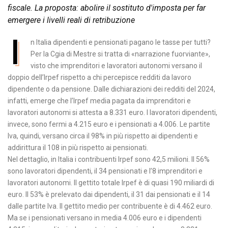
fiscale. La proposta: abolire il sostituto d'imposta per far
emergere i livelli reali di retribuzione
I
n Italia dipendenti e pensionati pagano le tasse per tutti?
Per la Cgia di Mestre si tratta di «narrazione fuorviante»,
visto che imprenditori e lavoratori autonomi versano il
doppio dell’Irpef rispetto a chi percepisce redditi da lavoro
dipendente o da pensione. Dalle dichiarazioni dei redditi del 2024,
infatti, emerge che l’Irpef media pagata da imprenditori e
lavoratori autonomi si attesta a 8.331 euro. I lavoratori dipendenti,
invece, sono fermi a 4.215 euro e i pensionati a 4.006. Le partite
Iva, quindi, versano circa il 98% in più rispetto ai dipendenti e
addirittura il 108 in più rispetto ai pensionati.
Nel dettaglio, in Italia i contribuenti Irpef sono 42,5 milioni. Il 56%
sono lavoratori dipendenti, il 34 pensionati e l’8 imprenditori e
lavoratori autonomi. Il gettito totale Irpef è di quasi 190 miliardi di
euro. Il 53% è prelevato dai dipendenti, il 31 dai pensionati e il 14
dalle partite Iva. Il gettito medio per contribuente è di 4.462 euro.
Ma se i pensionati versano in media 4.006 euro e i dipendenti