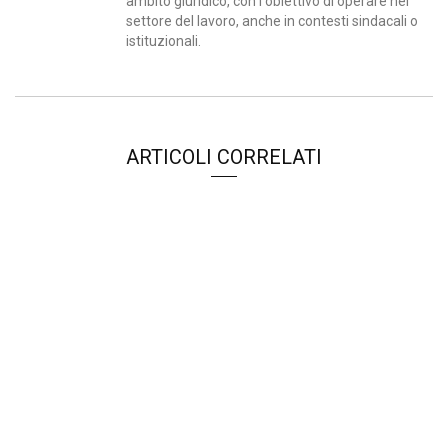
ambito giuridico, con l'obiettivo di operare nel
settore del lavoro, anche in contesti sindacali o
istituzionali.
ARTICOLI CORRELATI