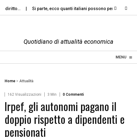
iritto…
Si parte, ecco quanti italiani possono permettersi le…
Quotidiano di attualità economica
≡
☰
MENU
Home
>
Attualità
162 Visualizzazioni
3 Min
0 Commenti
Irpef, gli autonomi pagano il
doppio rispetto a dipendenti e
pensionati