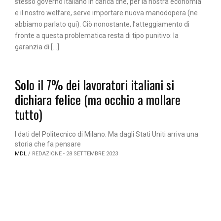
stesso governo italiano in carica che, per la nostra economia
e il nostro welfare, serve importare nuova manodopera (ne
abbiamo parlato qui). Ciò nonostante, l’atteggiamento di
fronte a questa problematica resta di tipo punitivo: la
garanzia di […]
Solo il 7% dei lavoratori italiani si
dichiara felice (ma occhio a mollare
tutto)
I dati del Politecnico di Milano. Ma dagli Stati Uniti arriva una
storia che fa pensare
MDL
/ REDAZIONE - 28 SETTEMBRE 2023