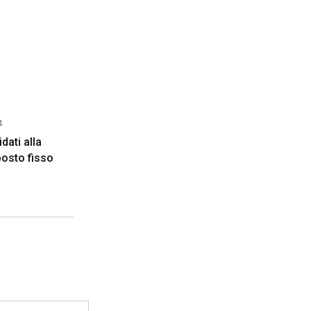
4
dati alla
posto fisso