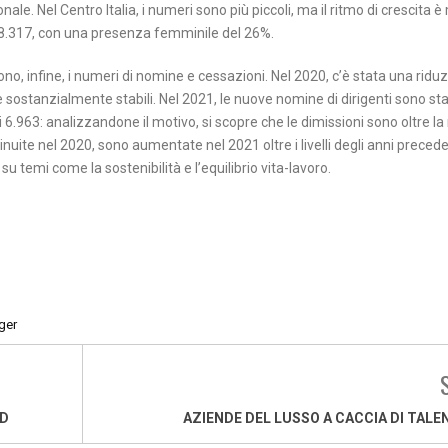
le. Nel Centro Italia, i numeri sono più piccoli, ma il ritmo di crescita è
28.317, con una presenza femminile del 26%.
sono, infine, i numeri di nomine e cessazioni. Nel 2020, c’è stata una rid
sostanzialmente stabili. Nel 2021, le nuove nomine di dirigenti sono st
 6.963: analizzandone il motivo, si scopre che le dimissioni sono oltre l
inuite nel 2020, sono aumentate nel 2021 oltre i livelli degli anni prece
u temi come la sostenibilità e l’equilibrio vita-lavoro.
ger
UD
AZIENDE DEL LUSSO A CACCIA DI TALE