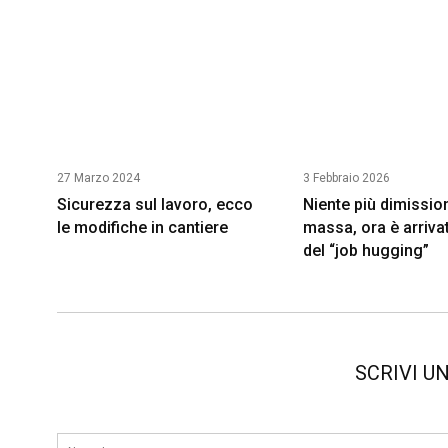
27 Marzo 2024
3 Febbraio 2026
Sicurezza sul lavoro, ecco
Niente più dimission
le modifiche in cantiere
massa, ora è arrivat
del “job hugging”
SCRIVI U