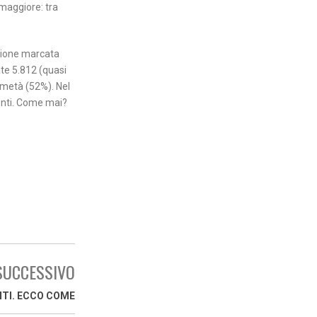
 maggiore: tra
uzione marcata
ate 5.812 (quasi
a metà (52%). Nel
denti. Come mai?
SUCCESSIVO
NTI. ECCO COME