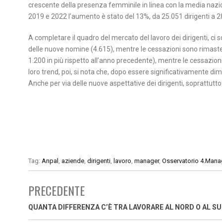
crescente della presenza femminile in linea con la media naziona
2019 e 2022 l’aumento è stato del 13%, da 25.051 dirigenti a 
A completare il quadro del mercato del lavoro dei dirigenti, ci 
delle nuove nomine (4.615), mentre le cessazioni sono rimaste 
1.200 in più rispetto all’anno precedente), mentre le cessazioni
loro trend, poi, si nota che, dopo essere significativamente dim
Anche per via delle nuove aspettative dei dirigenti, soprattutto s
Tag:
Anpal
,
aziende
,
dirigenti
,
lavoro
,
manager
,
Osservatorio 4.Mana
PRECEDENTE
QUANTA DIFFERENZA C’È TRA LAVORARE AL NORD O AL S