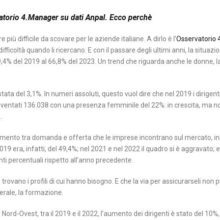
vatorio 4.Manager su dati Anpal. Ecco perchè
iù difficile da scovare per le aziende italiane. A dirlo è l’
Osservatorio
 difficoltà quando li ricercano. E con il passare degli ultimi anni, la situaz
 49,4% del 2019 al 66,8% del 2023. Un trend che riguarda anche le donne, l
stata del 3,1%. In numeri assoluti, questo vuol dire che nel 2019 i dirigen
iventati 136.038 con una presenza femminile del 22%: in crescita, ma 
.
ineamento tra domanda e offerta che le imprese incontrano sul mercato, in
019 era, infatti, del 49,4%; nel 2021 e nel 2022 il quadro si è aggravato; 
unti percentuali rispetto all’anno precedente.
rovano i profili di cui hanno bisogno. E che la via per assicurarseli non 
erale, la formazione.
 Nord-Ovest, tra il 2019 e il 2022, l’aumento dei dirigenti è stato del 10