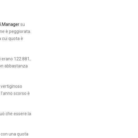
 4.Manager
su
ione è peggiorata.
a cui quota è
ti erano 122.881,
non abbastanza
 vertiginoso
e l’anno scorso è
può che essere la
%, con una quota