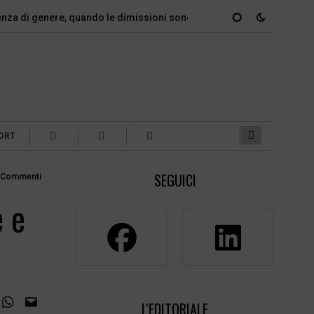
i genere, quando le dimissioni sono un…
Marcinelle, il dovere 
ORT
SEGUICI
 Commenti
e e
L'EDITORIALE