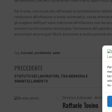
dei lavoratori, che però comprende i rider e altre figure molt
Per il resto, non si può che rafforzare la contrattazione collett
retribuzioni all’inflazione in modo automatico, senza attendere c
gli scaglioni dell’Irpef siano indicizzati all’inflazione così da ne
investire su innovazione tecnologica, formazione del capitale 
aumentare ancora quel 18,6% di persone a rischio povertà ed e
Tag:
Eurostat
,
produttività
,
salari
PRECEDENTE
Per
mem
STATUTO DEI LAVORATORI, TRA MEMORIA E
tec
uni
SMANTELLAMENTO
su 
Direttore Editoriale - Articoli pu
Raffaele Tovino