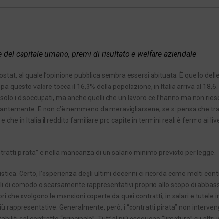
del capitale umano, premi di risultato e welfare aziendale
rostat, al quale l’opinione pubblica sembra essersi abituata. È quello del
pa questo valore tocca il 16,3% della popolazione, in Italia arriva al 18,6.
olo i disoccupati, ma anche quelli che un lavoro ce l’hanno ma non rie
ostantemente. E non c’è nemmeno da meravigliarsene, se si pensa che tr
he in Italia il reddito familiare pro capite in termini reali è fermo ai livel
ratti pirata” e nella mancanza di un salario minimo previsto per legge.
tica. Certo, l’esperienza degli ultimi decenni ci ricorda come molti contr
oriali di comodo o scarsamente rappresentativi proprio allo scopo di abbas
atori che svolgono le mansioni coperte da quei contratti, in salari e tutele i
li più rappresentative. Generalmente, però, i “contratti pirata” non interve
liti dal contratto “principale”. Tutt’al più eseguono “limature” su altri is