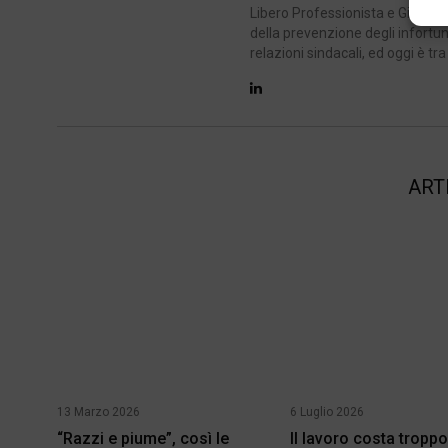
Libero Professionista e Giornali
della prevenzione degli infortun
relazioni sindacali, ed oggi è tra
ART
13 Marzo 2026
6 Luglio 2026
“Razzi e piume”, così le
Il lavoro costa troppo