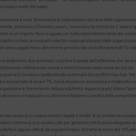
l basso livello dei salari.
tuazione è nota. Nonostante le sollecitazioni da parte delle opposizioni, 
nte, attraverso il Decreto Lavoro, l’esecutivo ha introdotto il “salario g
rebbe in un importo fisso e uguale per tutti indipendentemente dai contra
abilito in base ai contratti collettivi nazionali stipulati dalle organizzazi
atori siano pagati meno del minimo previsto dai contratti nazionali? Si ved
non si analizzano due questioni. La prima è quella dell’inflazione che da ann
rattazione collettiva non riesce a tenere il passo della corsa dei prezzi,
la guerra in Ucraina o quella attuale scatenata dal conflitto Usa-Iran. Vor
lia è aumentata di circa il 7%, ma la situazione economica è migliorata so
a questione è l’incremento della produttività: legare a quest’ultimo l’a
 del lavoro si traducano in ulteriore inflazione o perdita della competitivi
” e la mancanza di un salario minimo legale è inutile. A un problema compl
salario minimo sì, può essere utile per garantire retribuzioni adeguate ai
llettivo oppure difficili da regolamentare. Si tratta di meno del 10% del