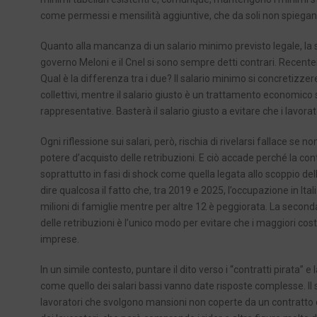
come permessi e mensilità aggiuntive, che da soli non spiegano i
Quanto alla mancanza di un salario minimo previsto legale, la si
governo Meloni e il Cnel si sono sempre detti contrari. Recenteme
Qual è la differenza tra i due? Il salario minimo si concretizze
collettivi, mentre il salario giusto è un trattamento economico st
rappresentative. Basterà il salario giusto a evitare che i lavor
Ogni riflessione sui salari, però, rischia di rivelarsi fallace se 
potere d’acquisto delle retribuzioni. E ciò accade perché la cont
soprattutto in fasi di shock come quella legata allo scoppio del
dire qualcosa il fatto che, tra 2019 e 2025, l’occupazione in Ita
milioni di famiglie mentre per altre 12 è peggiorata. La second
delle retribuzioni è l’unico modo per evitare che i maggiori costi
imprese.
In un simile contesto, puntare il dito verso i “contratti pirata
come quello dei salari bassi vanno date risposte complesse. Il 
lavoratori che svolgono mansioni non coperte da un contratto co