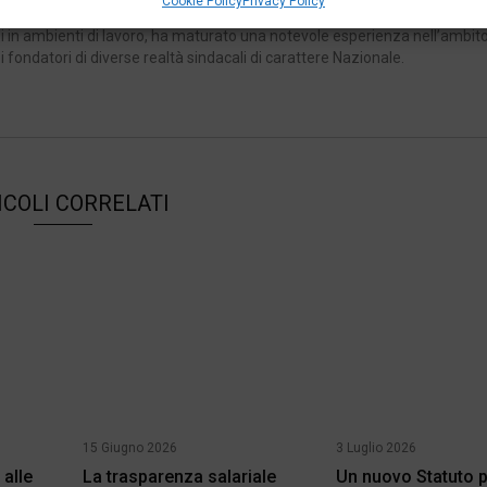
Cookie Policy
Privacy Policy
sta, impegnato oltre che sul fronte dei servizi e prestazioni connesse a
i in ambienti di lavoro, ha maturato una notevole esperienza nell’ambito
 i fondatori di diverse realtà sindacali di carattere Nazionale.
ICOLI CORRELATI
15 Giugno 2026
3 Luglio 2026
 alle
La trasparenza salariale
Un nuovo Statuto pe