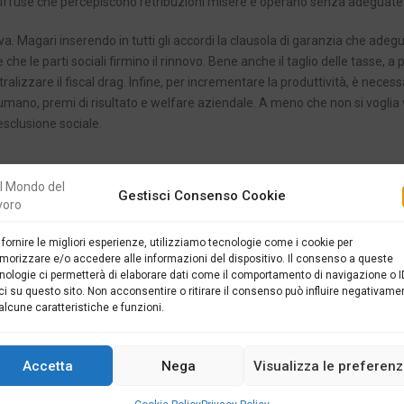
o diffuse che percepiscono retribuzioni misere e operano senza adeguate 
iva. Magari inserendo in tutti gli accordi la clausola di garanzia che adegu
he le parti sociali firmino il rinnovo. Bene anche il taglio delle tasse, a 
utralizzare il fiscal drag. Infine, per incrementare la produttività, è necess
umano, premi di risultato e welfare aziendale. A meno che non si voglia
sclusione sociale.
Gestisci Consenso Cookie
SUCC
 fornire le migliori esperienze, utilizziamo tecnologie come i cookie per
orizzare e/o accedere alle informazioni del dispositivo. Il consenso a queste
SALARI ITALIANI, IL FALLIMENTO DI UN
nologie ci permetterà di elaborare dati come il comportamento di navigazione o I
ci su questo sito. Non acconsentire o ritirare il consenso può influire negativame
alcune caratteristiche e funzioni.
bblicati: 220
Accetta
Nega
Visualizza le preferen