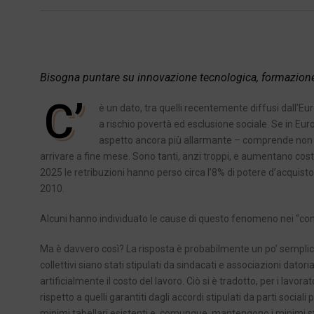
Bisogna puntare su innovazione tecnologica, formazione 
C’
è un dato, tra quelli recentemente diffusi dall’Eu
a rischio povertà ed esclusione sociale. Se in Euro
aspetto ancora più allarmante – comprende non s
arrivare a fine mese. Sono tanti, anzi troppi, e aumentano c
2025 le retribuzioni hanno perso circa l’8% di potere d’acquisto e c
2010.
Alcuni hanno individuato le cause di questo fenomeno nei “cont
Ma è davvero così? La risposta è probabilmente un po’ semplicis
collettivi siano stati stipulati da sindacati e associazioni dat
artificialmente il costo del lavoro. Ciò si è tradotto, per i lavor
rispetto a quelli garantiti dagli accordi stipulati da parti socia
minimi tabellari esistenti e, comunque, mantengono i minimi stabi