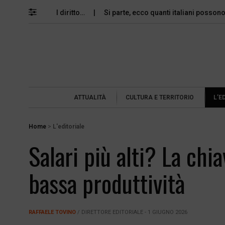
memoria e il diritto…
Si parte, ecco quanti italiani possono perm
ATTUALITÀ
CULTURA E TERRITORIO
L’E
Home
>
L'editoriale
Salari più alti? La chi
bassa produttività
RAFFAELE TOVINO
/ DIRETTORE EDITORIALE - 1 GIUGNO 2026