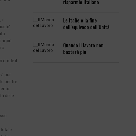
risparmio italiano
Le Italie e la fine
il
dell’equivoco dell’Unità
iusto”.
tti
oni più
Quando il lavoro non
rà.
basterà più
i erode il
rà pur
lo per tre
umento
tà delle
esso
 totale