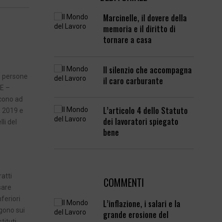
Marcinelle, il dovere della
memoria e il diritto di
tornare a casa
Il silenzio che accompagna
le persone
il caro carburante
 E –
scono ad
L’articolo 4 dello Statuto
a 2019 e
dei lavoratori spiegato
li del
bene
atti
COMMENTI
sare
nferiori
L’inflazione, i salari e la
ngono sui
grande erosione del
tituti