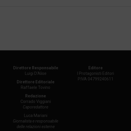
Direttore Responsabile
Editore
Luigi D’Alise
I Protagonisti Editori
P.IVA 04799240611
Direttore Editoriale
Raffaele Tovino
Redazione
Corrado Viggiani
Caporedattore
Luca Mariani
Giornalista e responsabile
delle relazioni esterne