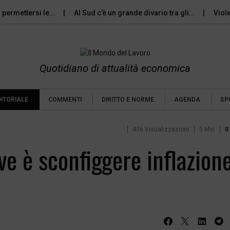
ettersi le…
Al Sud c’è un grande divario tra gli…
Violenza d
Quotidiano di attualità economica
DITORIALE
COMMENTI
DIRITTO E NORME
AGENDA
SP
436 Visualizzazioni
5 Min
0
ave è sconfiggere inflazion