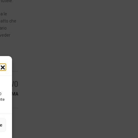
tutele.
a le
patto che
ario
 veder
ESSIVO
 SISTEMA
D
nte
ze