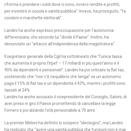
riforma e prendere i soldi dove ci sono, ovvero rendite e profitti,
per investire in scuola e sanità pubblica“. Invece, ha proseguito, “fa
condoni e marchette elettorali”.
Landini ha anche espresso preoccupazione per l’autonomia
differenziata, che secondo lui “divide il Paese”. Inoltre, ha
denunciato un “attacco all’indipendenza della magistratura“.
Il segretario generale della Cgil ha sottolineato che “l’unica tassa
che aumenta è proprio l’Irpef – 17 miliardi in più quest’anno e il
90% da dipendenti e pensionati”. Landini ha poi criticato la flat tax,
sostenendo che “non c’è riequilibrio che tenga” se un autonomo
paga il 15% di flat tax e un dipendente il 43%, mentre i profitti sono
tassati al 24%.
Landini ha anche accusato il vicepresidente del Consiglio, Salvini, di
aver preso in giro il Paese promettendo di cancellare la legge
Fornero e poi alzando l’età pensionabile a 70 anni.
La premier Meloni ha definito lo sciopero “ideologico”, ma Landini
ha replicato che “avere una sanità pubblica che funzioni non è mai