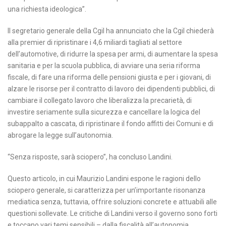
una richiesta ideologica”.
Il segretario generale della Cgil ha annunciato che la Cgil chiederà
alla premier di ripristinare i 4,6 miliardi tagliati al settore
dell’automotive, di ridurre la spesa per armi, di aumentare la spesa
sanitaria e per la scuola pubblica, di avviare una seria riforma
fiscale, di fare una riforma delle pensioni giusta e per i giovani, di
alzare le risorse per il contratto di lavoro dei dipendenti pubblici, di
cambiare il collegato lavoro che liberalizza la precarietà, di
investire seriamente sulla sicurezza e cancellare la logica del
subappalto a cascata, di ripristinare il fondo affitti dei Comuni e di
abrogare la legge sull’autonomia.
“Senza risposte, sarà sciopero”, ha concluso Landini.
Questo articolo, in cui Maurizio Landini espone le ragioni dello
sciopero generale, si caratterizza per un’importante risonanza
mediatica senza, tuttavia, offrire soluzioni concrete e attuabili alle
questioni sollevate. Le critiche di Landini verso il governo sono forti
e toccano vari temi sensibili – dalla fiscalità all’autonomia