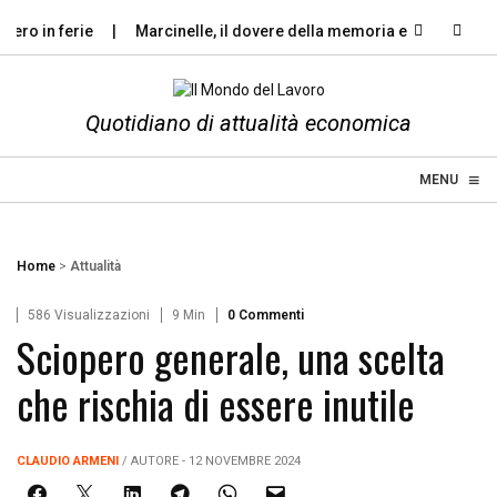
o in ferie
Marcinelle, il dovere della memoria e il diritto…
Quotidiano di attualità economica
≡
☰
MENU
Home
>
Attualità
586 Visualizzazioni
9 Min
0 Commenti
Sciopero generale, una scelta
che rischia di essere inutile
CLAUDIO ARMENI
/ AUTORE - 12 NOVEMBRE 2024