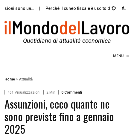
sioni sono un…
Perché il cuneo fiscale è uscito dal dibattito…
Quotidiano di attualità economica
≡
☰
MENU
Home
>
Attualità
461 Visualizzazioni
2 Min
0 Commenti
Assunzioni, ecco quante ne
sono previste fino a gennaio
2025