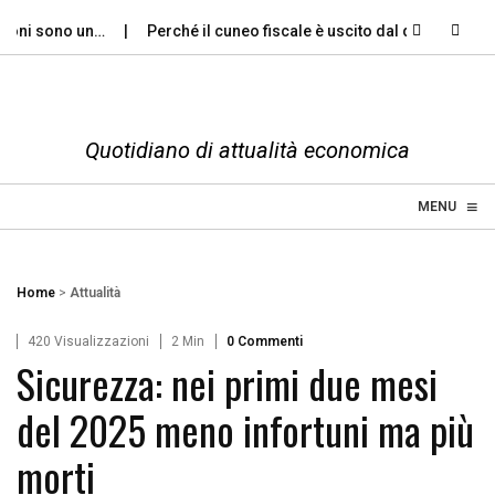
oni sono un…
Perché il cuneo fiscale è uscito dal dibattito…
Quotidiano di attualità economica
≡
☰
MENU
Home
>
Attualità
420 Visualizzazioni
2 Min
0 Commenti
Sicurezza: nei primi due mesi
del 2025 meno infortuni ma più
morti