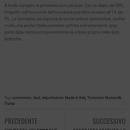
A livello europeo, le previsioni sono più buie. Con un dazio del 20%,
l’impatto sull’economia dell’eurozona potrebbe arrivare all’1% del
PIL. La Germania, più esposta di noi nel settore automotive, rischia
molto, ma anche l’Italia potrebbe soffrire indirettamente: gran
parte della nostra componentistica va a finire proprio nelle auto
tedesche…
Tag:
commercio
,
dazi
,
esportazioni
,
Made in Italy
,
Tommaso Monacelli
,
Trump
PRECEDENTE
SUCCESSIVO