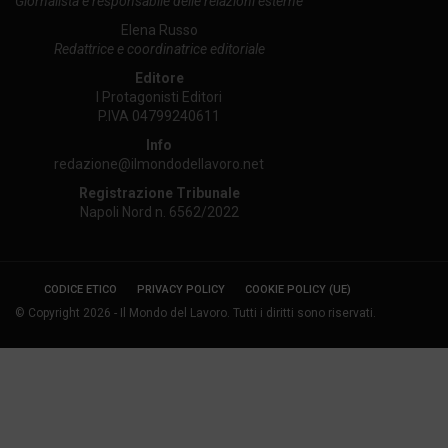
Giornalista e responsabile delle relazioni esterne
Elena Russo
Redattrice e coordinatrice editoriale
Editore
I Protagonisti Editori
P.IVA 04799240611
Info
redazione@ilmondodellavoro.net
Registrazione Tribunale
Napoli Nord n. 6562/2022
CODICE ETICO
PRIVACY POLICY
COOKIE POLICY (UE)
© Copyright 2026 - Il Mondo del Lavoro. Tutti i diritti sono riservati.