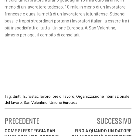
media, un lavoratore italiano guadagna 15 mila euro all’anno in
meno di un lavoratore tedesco, 10 mila in meno di un lavoratore
francese e quasi la metà di un lavoratore statunitense. Stipendi
bassi e troppi straordinari portano i lavoratori italiani a essere tra i
più insoddisfatti di tutta l’Unione Europea. A San Valentino,
almeno per oggi, il compito di consolarli.
Tag:
diritti
,
Eurostat
,
lavoro
,
ore di lavoro
,
Organizzazione Internazionale
del lavoro
,
San Valentino
,
Unione Europea
PRECEDENTE
SUCCESSIVO
COME SI FESTEGGIA SAN
FINO A QUANDO UN DATORE