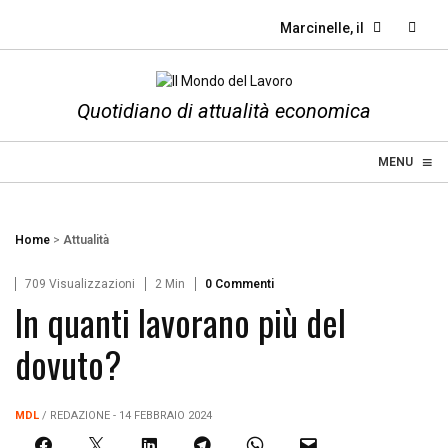
Marcinelle, il dovere dell
Quotidiano di attualità economica
≡
☰
MENU
Home
>
Attualità
709 Visualizzazioni
2 Min
0 Commenti
In quanti lavorano più del
dovuto?
MDL
/ REDAZIONE - 14 FEBBRAIO 2024