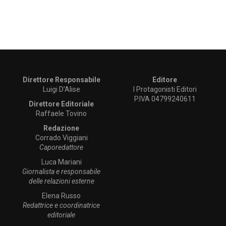
Direttore Responsabile
Editore
Luigi D’Alise
I Protagonisti Editori
P.IVA 04799240611
Direttore Editoriale
Raffaele Tovino
Redazione
Corrado Viggiani
Caporedattore
Luca Mariani
Giornalista e responsabile
delle relazioni esterne
Elena Russo
Redattrice e coordinatrice
editoriale