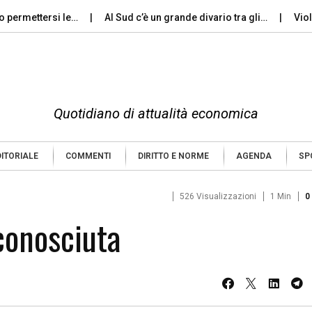
mettersi le…
Al Sud c’è un grande divario tra gli…
Violenza 
Quotidiano di attualità economica
DITORIALE
COMMENTI
DIRITTO E NORME
AGENDA
SP
526 Visualizzazioni
1 Min
0
conosciuta