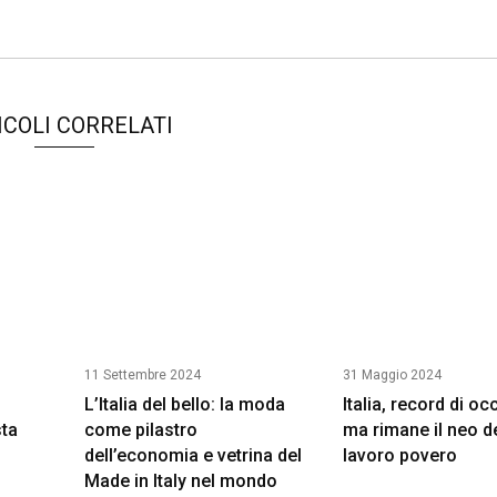
ICOLI CORRELATI
11 Settembre 2024
31 Maggio 2024
L’Italia del bello: la moda
Italia, record di oc
ta
come pilastro
ma rimane il neo d
dell’economia e vetrina del
lavoro povero
Made in Italy nel mondo