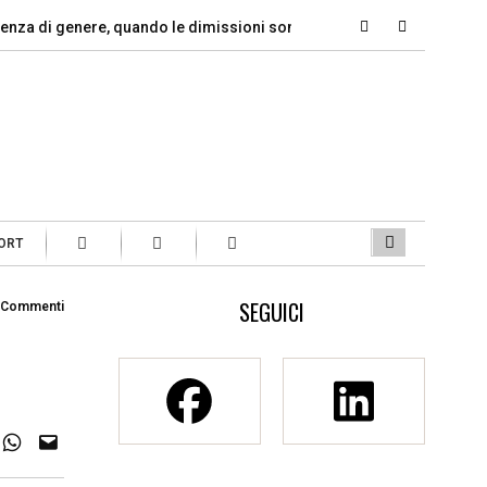
di genere, quando le dimissioni sono un…
Marcinelle, il dovere
ORT
SEGUICI
 Commenti