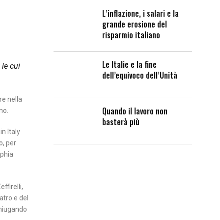
L’inflazione, i salari e la
grande erosione del
risparmio italiano
Le Italie e la fine
 le cui
dell’equivoco dell’Unità
re nella
Quando il lavoro non
no.
basterà più
n Italy
o, per
ophia
firelli,
atro e del
oniugando