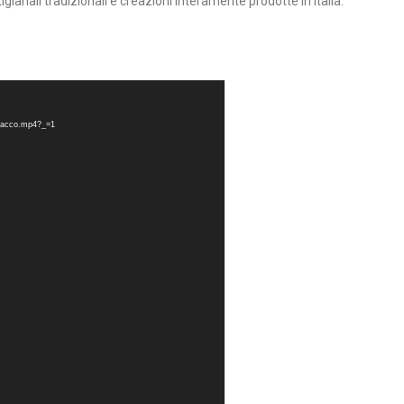
tigianali tradizionali e creazioni interamente prodotte in Italia.
o_Sacco.mp4?_=1