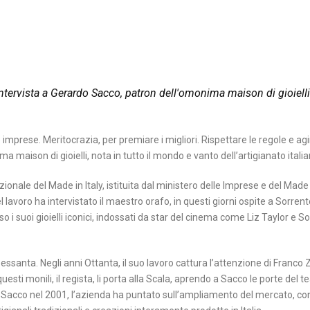
intervista a Gerardo Sacco, patron dell'omonima maison di gioielli
e imprese. Meritocrazia, per premiare i migliori. Rispettare le regole e agi
a maison di gioielli, nota in tutto il mondo e vanto dell’artigianato italia
onale del Made in Italy, istituita dal ministero delle Imprese e del Made i
l lavoro ha intervistato il maestro orafo, in questi giorni ospite a Sorrent
so i suoi gioielli iconici, indossati da star del cinema come Liz Taylor e S
santa. Negli anni Ottanta, il suo lavoro cattura l’attenzione di Franco Zef
esti monili, il regista, li porta alla Scala, aprendo a Sacco le porte del te
a Sacco nel 2001, l’azienda ha puntato sull’ampliamento del mercato, c