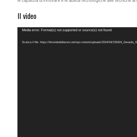
le capacità di innovare e le abilità tecnologiche alle tecniche ar
Il video
Video
Media error: Format(s) not supported or source(s) not found
Player
Scarica il file: https://ilmondodellavoro.net/wp-content/uploads/2024/04/150424_Gerard