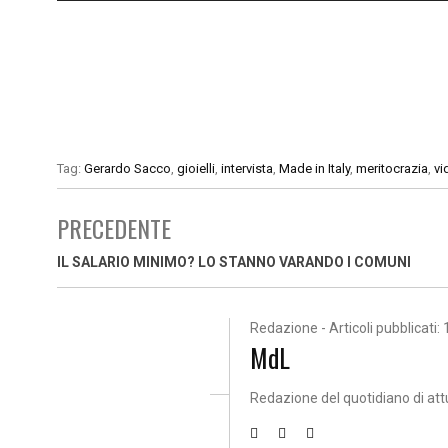
Tag:
Gerardo Sacco
,
gioielli
,
intervista
,
Made in Italy
,
meritocrazia
,
vi
PRECEDENTE
IL SALARIO MINIMO? LO STANNO VARANDO I COMUNI
Redazione - Articoli pubblicati: 
MdL
Redazione del quotidiano di att