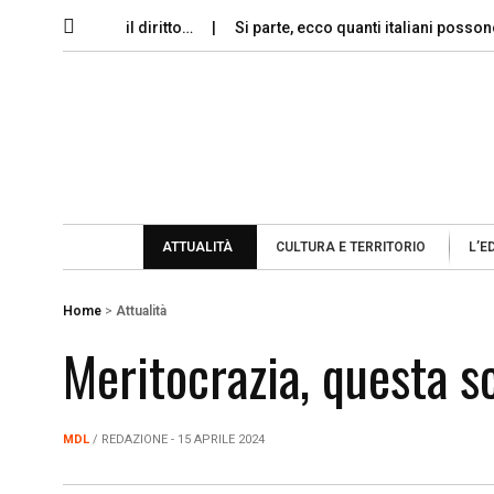
 memoria e il diritto…
Si parte, ecco quanti italiani possono per
ATTUALITÀ
CULTURA E TERRITORIO
L’E
Home
>
Attualità
Meritocrazia, questa s
MDL
/ REDAZIONE - 15 APRILE 2024