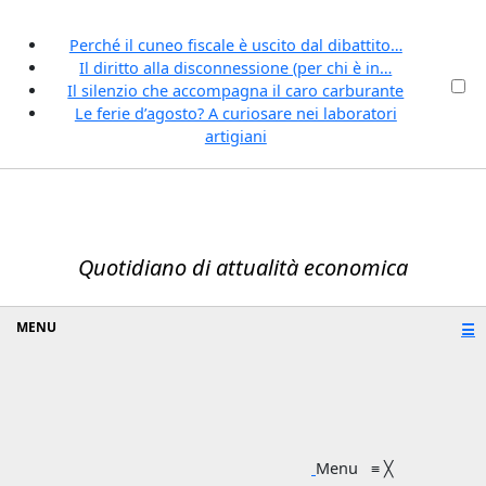
Perché il cuneo fiscale è uscito dal dibattito…
Il diritto alla disconnessione (per chi è in…
Il silenzio che accompagna il caro carburante
Le ferie d’agosto? A curiosare nei laboratori
artigiani
Quotidiano di attualità economica
☰
Menu
≡
╳