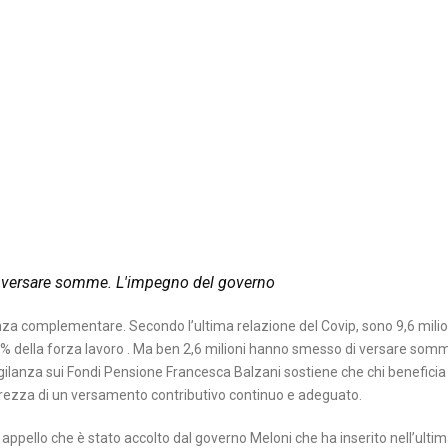
o a versare somme. L'impegno del governo
idenza complementare. Secondo l’ultima relazione del Covip, sono 9,6 milion
36,9% della forza lavoro . Ma ben 2,6 milioni hanno smesso di versare som
igilanza sui Fondi Pensione Francesca Balzani sostiene che chi beneficia
urezza di un versamento contributivo continuo e adeguato.
 appello che è stato accolto dal governo Meloni che ha inserito nell’ulti