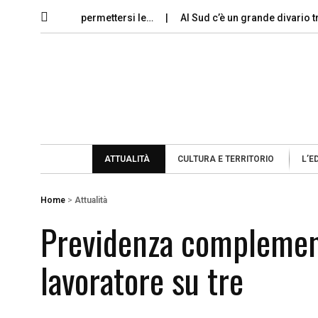
iani possono permettersi le…
Al Sud c’è un grande divario tra gli
ATTUALITÀ
CULTURA E TERRITORIO
L’E
Home
>
Attualità
Previdenza complementa
lavoratore su tre