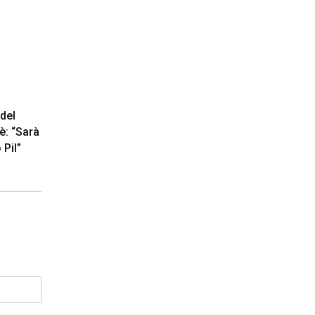
del
è: “Sarà
 Pil”