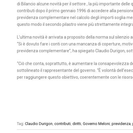
di Bilancio alcune novità per il settore , la più importante delle
contributi dopo il primo gennaio 1996 di accedere alla pensione 
previdenza complementare nel calcolo degli importi soglia mensi
questo modo il secondo pilastro viene più strettamente integra
L’ultima novità è arrivata a proposito della norma sul silenz
“Si è dovuto fare i conti con una mancanza di coperture, motiv
previdenza complementare”, ha spiegato Claudio Durigon, sottose
“Ciò che conta, soprattutto, è aumentare la consapevolezza d
sottolineato il rappresentante del governo. “È volontà dell’e
per raggiungere questo obiettivo, coerentemente con le risorse
Tag:
Claudio Durigon
,
contributi
,
diritti
,
Governo Meloni
,
previdenza
,