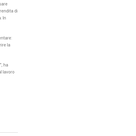
rsare
rendita di
. In
entare:
ire la
”, ha
l lavoro