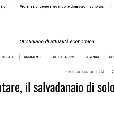
…
Violenza di genere, quando le dimissioni sono un…
Perché
Quotidiano di attualità economica
DITORIALE
COMMENTI
DIRITTO E NORME
AGENDA
SP
410 Visualizzazioni
2 Min
0
re, il salvadanaio di sol