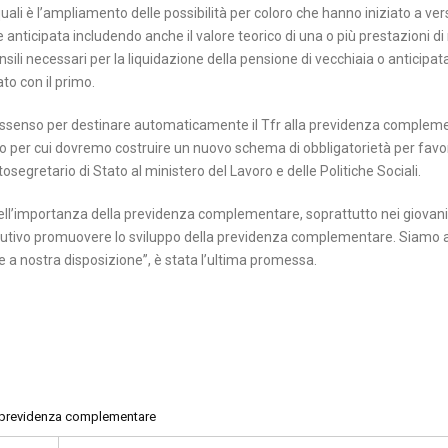
 quali è l’ampliamento delle possibilità per coloro che hanno iniziato a ve
anticipata includendo anche il valore teorico di una o più prestazioni di 
li necessari per la liquidazione della pensione di vecchiaia o anticipata
to con il primo.
io assenso per destinare automaticamente il Tfr alla previdenza complem
o per cui dovremo costruire un nuovo schema di obbligatorietà per favor
gretario di Stato al ministero del Lavoro e delle Politiche Sociali.
ell’importanza della previdenza complementare, soprattutto nei giovani
secutivo promuovere lo sviluppo della previdenza complementare. Siamo a
 a nostra disposizione”, è stata l’ultima promessa.
previdenza complementare