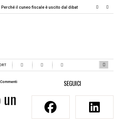
 il cuneo fiscale è uscito dal dibattito…
Si parte, ecco quanti 
ORT
SEGUICI
 Commenti
o un