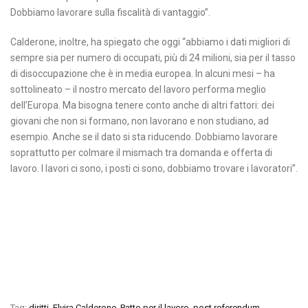
Dobbiamo lavorare sulla fiscalità di vantaggio”.
Calderone, inoltre, ha spiegato che oggi “abbiamo i dati migliori di
sempre sia per numero di occupati, più di 24 milioni, sia per il tasso
di disoccupazione che è in media europea. In alcuni mesi – ha
sottolineato – il nostro mercato del lavoro performa meglio
dell’Europa. Ma bisogna tenere conto anche di altri fattori: dei
giovani che non si formano, non lavorano e non studiano, ad
esempio. Anche se il dato si sta riducendo. Dobbiamo lavorare
soprattutto per colmare il mismach tra domanda e offerta di
lavoro. I lavori ci sono, i posti ci sono, dobbiamo trovare i lavoratori”.
Tag:
diritti
,
Elvira Calderone
,
Patto per il lavoro
,
post referendum
,