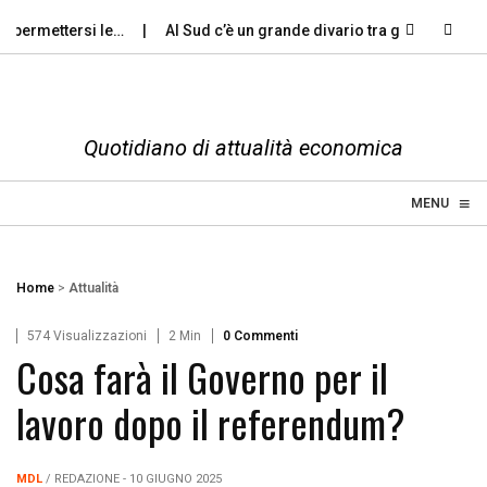
permettersi le…
Al Sud c’è un grande divario tra gli…
Violen
Quotidiano di attualità economica
≡
☰
MENU
Home
>
Attualità
574 Visualizzazioni
2 Min
0 Commenti
Cosa farà il Governo per il
lavoro dopo il referendum?
MDL
/ REDAZIONE - 10 GIUGNO 2025