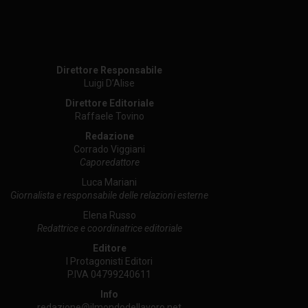
Direttore Responsabile
Luigi D’Alise
Direttore Editoriale
Raffaele Tovino
Redazione
Corrado Viggiani
Caporedattore
Luca Mariani
Giornalista e responsabile delle relazioni esterne
Elena Russo
Redattrice e coordinatrice editoriale
Editore
I Protagonisti Editori
P.IVA 04799240611
Info
redazione@ilmondodellavoro.net