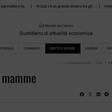
ettersi le…
Al Sud c’è un grande divario tra gli…
Violenza d
Quotidiano di attualità economica
DITORIALE
COMMENTI
DIRITTO E NORME
AGENDA
SP
1.113 Visualizzazioni
2 Min
1 
us mamme