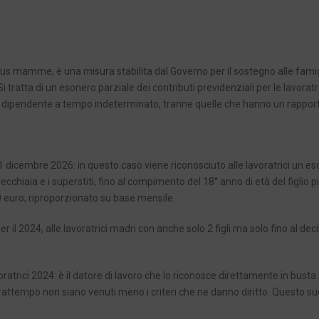
 mamme, è una misura stabilita dal Governo per il sostegno alle famig
 tratta di un esonero parziale dei contributi previdenziali per le lavoratr
avoro dipendente a tempo indeterminato, tranne quelle che hanno un rapport
 dicembre 2026: in questo caso viene riconosciuto alle lavoratrici un es
vecchiaia e i superstiti, fino al compimento del 18° anno di età del figlio p
0 euro, riproporzionato su base mensile.
 il 2024, alle lavoratrici madri con anche solo 2 figli ma solo fino al de
trici 2024: è il datore di lavoro che lo riconosce direttamente in busta
frattempo non siano venuti meno i criteri che ne danno diritto. Questo s