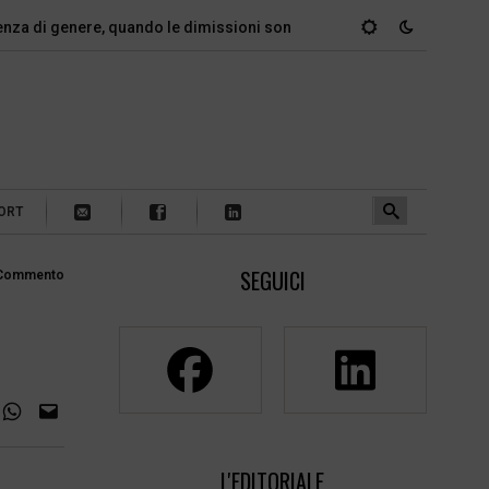
i genere, quando le dimissioni sono un…
Marcinelle, il dovere 
ORT
SEGUICI
Commento
L'EDITORIALE