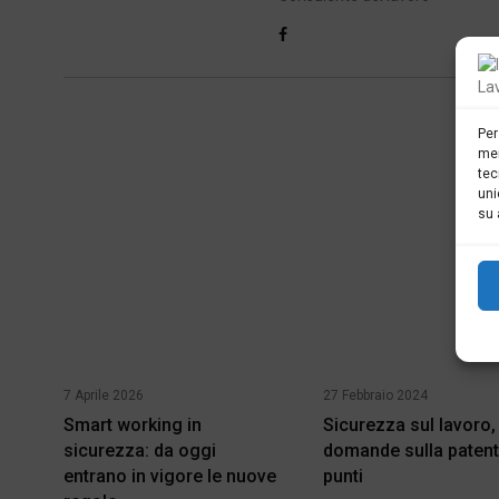
Per
ART
mem
tec
uni
su 
7 Aprile 2026
27 Febbraio 2024
Smart working in
Sicurezza sul lavoro,
sicurezza: da oggi
domande sulla patent
entrano in vigore le nuove
punti