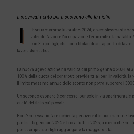
Il provvedimento per il sostegno alle famiglie
I
l bonus mamme lavoratrici 2024, o semplicemente bonus
volendo favorire l’occupazione femminile e la natalità. Si
con 3 o più figli, che sono titolari di un rapporto di l
lavoro domestico.
La nuova agevolazione ha validità dal primo gennaio 2024 al 31
100% della quota dei contributi previdenziali per l’invalidità, la 
Il limite massimo annuo dello sconto non potrà superare i 300
Un secondo esonero è concesso, pur solo in via sperimentale per
di età del figlio più piccolo.
Non è necessario fare richiesta per avere il bonus mamme lavora
partire da gennaio 2024 e fino a tutto il 2026, a meno che nel 
per esempio, se i figli raggiungono la maggiore età.