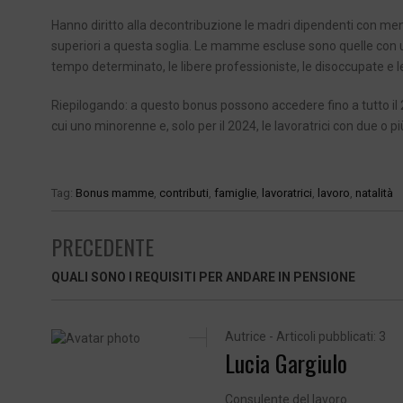
Hanno diritto alla decontribuzione le madri dipendenti con meno
superiori a questa soglia. Le mamme escluse sono quelle con un f
tempo determinato, le libere professioniste, le disoccupate e le
Riepilogando: a questo bonus possono accedere fino a tutto il 
cui uno minorenne e, solo per il 2024, le lavoratrici con due o più 
Tag:
Bonus mamme
,
contributi
,
famiglie
,
lavoratrici
,
lavoro
,
natalità
PRECEDENTE
QUALI SONO I REQUISITI PER ANDARE IN PENSIONE
Autrice - Articoli pubblicati: 3
Lucia Gargiulo
Consulente del lavoro