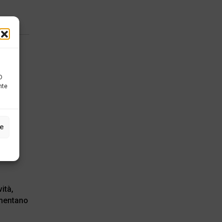
D
nte
ze
vità,
mentano