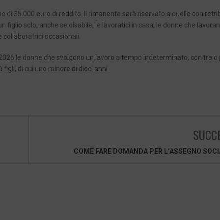
 di 35.000 euro di reddito. Il rimanente sarà riservato a quelle con retri
iglio solo, anche se disabile, le lavoratici in casa, le donne che lavora
 collaboratrici occasionali.
2026 le donne che svolgono un lavoro a tempo indeterminato, con tre o pi
figli, di cui uno minore di dieci anni.
SUCC
COME FARE DOMANDA PER L’ASSEGNO SOCI