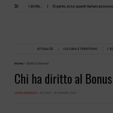
memoria e il diritto…
Si parte, ecco quanti italiani possono perm
ATTUALITÀ
CULTURA E TERRITORIO
L’E
Home
>
Diritto E Norme
Chi ha diritto al Bon
LUCIA GARGIULO
/ AUTRICE - 30 GENNAIO 2024