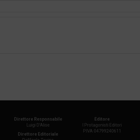
Direttore Responsabile
Editore
Luigi D’Alise
I Protagonisti Editori
P.IVA 04799240611
Direttore Editoriale
Raffaele Tovino