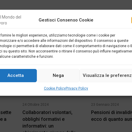
Gestisci Consenso Cookie
 fornire le migliori esperienze, utilizziamo tecnologie come i cookie per
ICOLI CORRELATI
orizzare e/o accedere alle informazioni del dispositivo. Il consenso a queste
nologie ci permetterà di elaborare dati come il comportamento di navigazione o I
ci su questo sito. Non acconsentire o ritirare il consenso può influire negativame
alcune caratteristiche e funzioni.
Accetta
Nega
Visualizza le preferen
Cookie Policy
Privacy Policy
24 Ottobre 2024
23 Gennaio 2024
 sette
Collaboratori volontari,
Pensioni di invalidi
e a
obblighi formativi e
ecco di quanto au
informativi: un