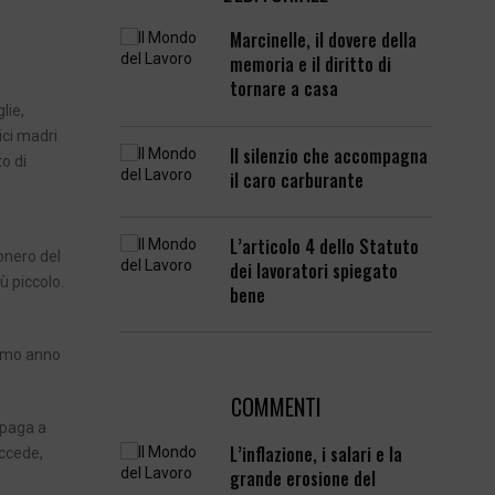
Marcinelle, il dovere della
memoria e il diritto di
tornare a casa
lie,
ici madri
Il silenzio che accompagna
o di
il caro carburante
L’articolo 4 dello Statuto
onero del
dei lavoratori spiegato
iù piccolo.
bene
cimo anno
COMMENTI
 paga a
L’inflazione, i salari e la
uccede,
grande erosione del