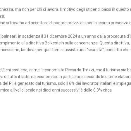
ezza, ma non per chi ci lavora. Il motivo degli stipendi bassi in questo s
a.⁠
he si trovano ad accettare di pagare prezzi alti per la scarsa presenza di 
oni balneari, in scadenza il 31 dicembre 2024 a un anno dalla procedura d
mpimento alla direttiva Bolkestein sulla concorrenza. ⁠Questa direttiva, 
oncessione, laddove per quel bene sussista una “scarsità”, concetto che 
c’è chi sostiene, come l’economista Riccardo Trezzi, che il turismo sia b
tivi di tutto il sistema economico.⁠ In particolare, secondo le ultime elabor
6% del Pil è generato dal turismo, solo il 6% dei lavoratori italiani è impie
ca a livello locale nei dieci anni successivi è dello 0,3% circa. ⁠