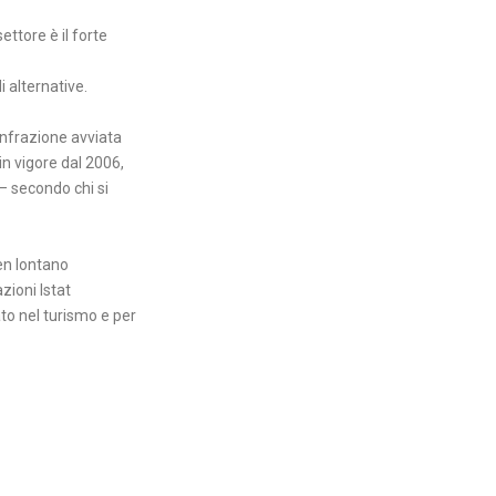
ettore è il forte
alternative. ⁠
’infrazione avviata
in vigore dal 2006,
– secondo chi si
en lontano
azioni Istat
gato nel turismo e per