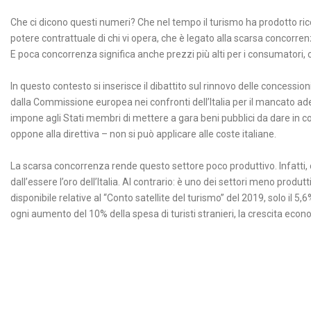
Che ci dicono questi numeri? Che nel tempo il turismo ha prodotto ricch
potere contrattuale di chi vi opera, che è legato alla scarsa concorrenz
⁠E poca concorrenza significa anche prezzi più alti per i consumatori, c
In questo contesto si inserisce il dibattito sul rinnovo delle concessi
dalla Commissione europea nei confronti dell’Italia per il mancato ade
impone agli Stati membri di mettere a gara beni pubblici da dare in c
oppone alla direttiva – non si può applicare alle coste italiane. ⁠
La scarsa concorrenza rende questo settore poco produttivo. Infatti, 
dall’essere l’oro dell’Italia. Al contrario: è uno dei settori meno produt
disponibile relative al “Conto satellite del turismo” del 2019, solo il 5,
ogni aumento del 10% della spesa di turisti stranieri, la crescita economi