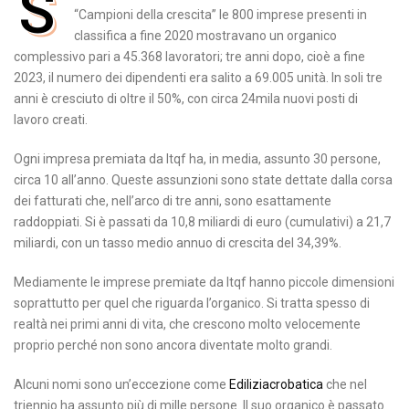
S
“Campioni della crescita” le 800 imprese presenti in
classifica a fine 2020 mostravano un organico
complessivo pari a 45.368 lavoratori; tre anni dopo, cioè a fine
2023, il numero dei dipendenti era salito a 69.005 unità. In soli tre
anni è cresciuto di oltre il 50%, con circa 24mila nuovi posti di
lavoro creati.
Ogni impresa premiata da Itqf ha, in media, assunto 30 persone,
circa 10 all’anno. Queste assunzioni sono state dettate dalla corsa
dei fatturati che, nell’arco di tre anni, sono esattamente
raddoppiati. Si è passati da 10,8 miliardi di euro (cumulativi) a 21,7
miliardi, con un tasso medio annuo di crescita del 34,39%.
Mediamente le imprese premiate da Itqf hanno piccole dimensioni
soprattutto per quel che riguarda l’organico. Si tratta spesso di
realtà nei primi anni di vita, che crescono molto velocemente
proprio perché non sono ancora diventate molto grandi.
Alcuni nomi sono un’eccezione come
Ediliziacrobatica
che nel
triennio ha assunto più di mille persone. Il suo organico è passato