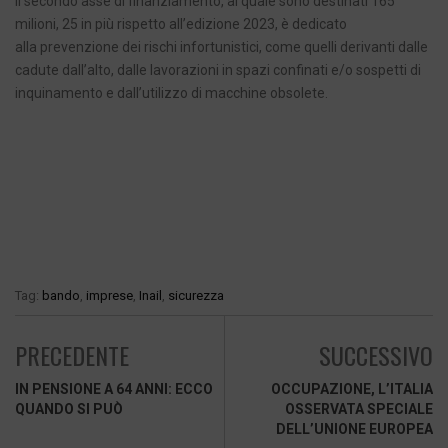
Il secondo asse di finanziamento, al quale sono destinati 165
milioni, 25 in più rispetto all’edizione 2023, è dedicato
alla prevenzione dei rischi infortunistici, come quelli derivanti dalle
cadute dall’alto, dalle lavorazioni in spazi confinati e/o sospetti di
inquinamento e dall’utilizzo di macchine obsolete.
Tag:
bando
,
imprese
,
Inail
,
sicurezza
PRECEDENTE
SUCCESSIVO
IN PENSIONE A 64 ANNI: ECCO
OCCUPAZIONE, L’ITALIA
QUANDO SI PUÒ
OSSERVATA SPECIALE
DELL’UNIONE EUROPEA