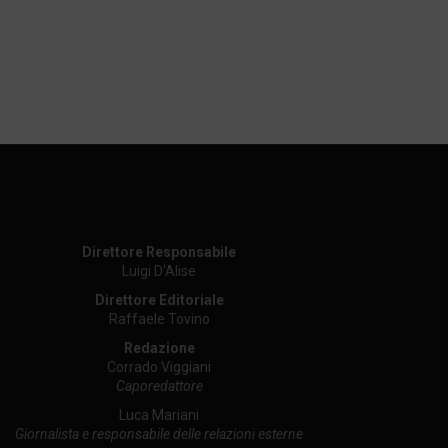
Direttore Responsabile
Luigi D’Alise
Direttore Editoriale
Raffaele Tovino
Redazione
Corrado Viggiani
Caporedattore
Luca Mariani
Giornalista e responsabile delle relazioni esterne