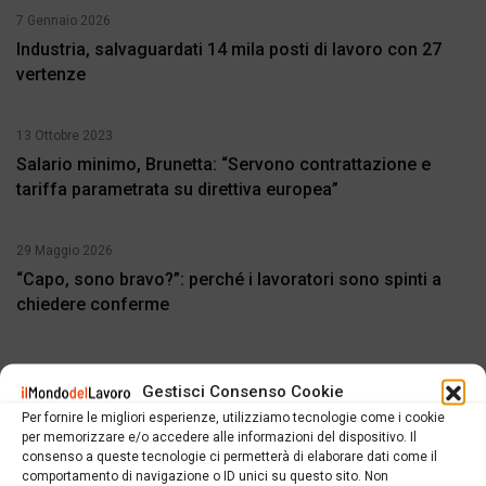
7 Gennaio 2026
Industria, salvaguardati 14 mila posti di lavoro con 27
vertenze
13 Ottobre 2023
Salario minimo, Brunetta: “Servono contrattazione e
tariffa parametrata su direttiva europea”
29 Maggio 2026
“Capo, sono bravo?”: perché i lavoratori sono spinti a
chiedere conferme
Gestisci Consenso Cookie
Per fornire le migliori esperienze, utilizziamo tecnologie come i cookie
per memorizzare e/o accedere alle informazioni del dispositivo. Il
SCRIVI UN COMMENTO ALL'ARTICOLO
consenso a queste tecnologie ci permetterà di elaborare dati come il
comportamento di navigazione o ID unici su questo sito. Non