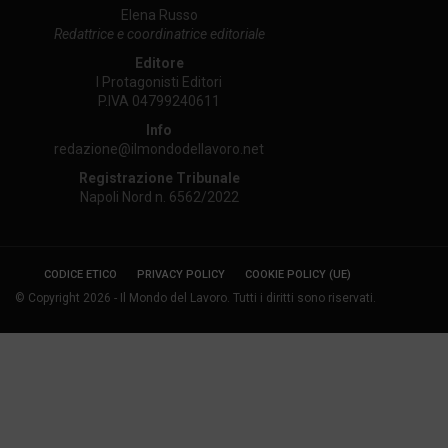
Elena Russo
Redattrice e coordinatrice editoriale
Editore
I Protagonisti Editori
P.IVA 04799240611
Info
redazione@ilmondodellavoro.net
Registrazione Tribunale
Napoli Nord n. 6562/2022
CODICE ETICO
PRIVACY POLICY
COOKIE POLICY (UE)
© Copyright 2026 - Il Mondo del Lavoro. Tutti i diritti sono riservati.