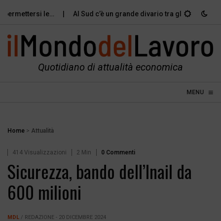
ermettersi le…
Al Sud c’è un grande divario tra gli…
Violenz
Quotidiano di attualità economica
≡
☰
MENU
Home
>
Attualità
414 Visualizzazioni
2 Min
0 Commenti
Sicurezza, bando dell’Inail da
600 milioni
MDL
/ REDAZIONE - 20 DICEMBRE 2024