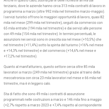
Anche in questo caso, buona parte delle richieste arriva dal
terziario, dove le aziende hanno circa 313 mila contratti di lavoro in
programma a marzo (oltre 992 mila nel trimestre marzo-maggio).
I servizi turistici offrono le maggiori opportunità di lavoro, quasi 82
mila nel mese (299 mila nel trimestre), seguiti da commercio con
65 mila entrate (194 mila nel trimestre) e dai servizi alle persone
con 49 mila (154 mila nel trimestre). In termini percentuali, le
assunzioni nei servizi sono in crescita sia nel mese (+10,5%) che
nel trimestre (+11,4%) sotto la spinta del turismo (+16% nel mese
e +14,3% nel trimestre) e del commercio (+14,6% nel mese e
+17,2% nel trimestre).
Quanto al manifatturiero, questo settore cerca oltre 85 mila
lavoratori a marzo (249 mila nel trimestre) grazie al traino della
meccatronica con circa 23 mila lavoratori nel mese e 66 mila nel
trimestre, ma è in leggero calo.
Sta di fatto che sono 49 mila i contratti di assunzione
programmati nelle costruzioni a marzo e 146 mila fino a maggio
(+2,7% rispetto a marzo 2023 e +7,4% rispetto al corrispondente