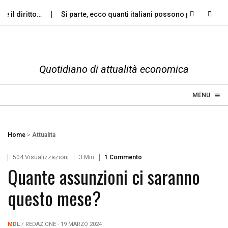
l diritto…
Si parte, ecco quanti italiani possono permettersi le
Quotidiano di attualità economica
≡
☰
MENU
Home
>
Attualità
504 Visualizzazioni
3 Min
1 Commento
Quante assunzioni ci saranno
questo mese?
MDL
/ REDAZIONE - 19 MARZO 2024