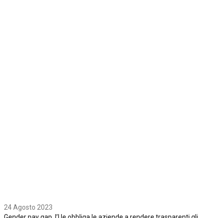
24 Agosto 2023
Gender pay gap, l’Ue obbliga le aziende a rendere trasparenti gli