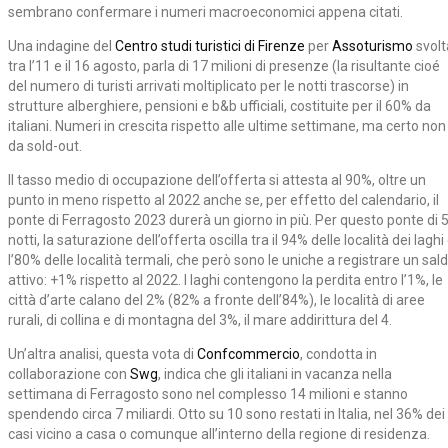
sembrano confermare i numeri macroeconomici appena citati.
Una indagine del
Centro studi turistici di Firenze
per
Assoturismo
svolt
tra l’11 e il 16 agosto, parla di 17 milioni di presenze (la risultante cioé
del numero di turisti arrivati moltiplicato per le notti trascorse) in
strutture alberghiere, pensioni e b&b ufficiali, costituite per il 60% da
italiani. Numeri in crescita rispetto alle ultime settimane, ma certo non
da sold-out.
Il tasso medio di occupazione dell’offerta si attesta al 90%, oltre un
punto in meno rispetto al 2022 anche se, per effetto del calendario, il
ponte di Ferragosto 2023 durerà un giorno in più. Per questo ponte di 
notti, la saturazione dell’offerta oscilla tra il 94% delle località dei laghi
l’80% delle località termali, che però sono le uniche a registrare un sal
attivo: +1% rispetto al 2022. I laghi contengono la perdita entro l’1%, le
città d’arte calano del 2% (82% a fronte dell’84%), le località di aree
rurali, di collina e di montagna del 3%, il mare addirittura del 4.
Un’altra analisi, questa vota di
Confcommercio
, condotta in
collaborazione con
Swg
, indica che gli italiani in vacanza nella
settimana di Ferragosto sono nel complesso 14 milioni e stanno
spendendo circa 7 miliardi. Otto su 10 sono restati in Italia, nel 36% dei
casi vicino a casa o comunque all’interno della regione di residenza.