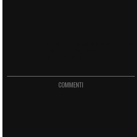
Salario minimo o salario giusto? La politica
litiga sulle parole, i lavoratori perdono
potere d’acquisto
COMMENTI