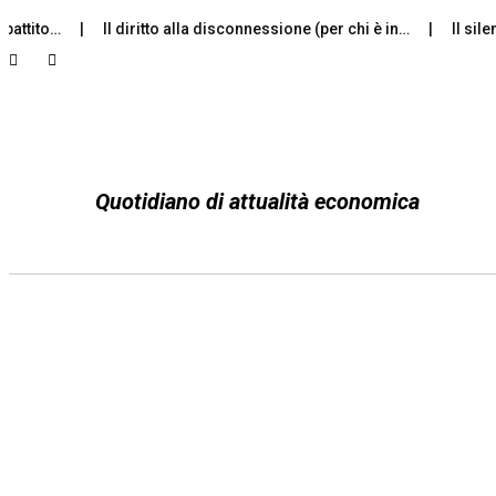
tito…
Il diritto alla disconnessione (per chi è in…
Il silenzi
Quotidiano di attualità economica