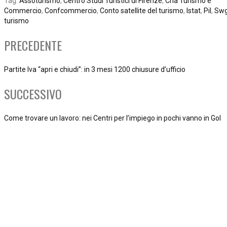
Tag:
Assoturismo
,
Centro Studi Turistici di Firenze
,
Cna Turismo e
Commercio
,
Confcommercio
,
Conto satellite del turismo
,
Istat
,
Pil
,
Sw
turismo
PRECEDENTE
Partite Iva “apri e chiudi”: in 3 mesi 1200 chiusure d’ufficio
SUCCESSIVO
Come trovare un lavoro: nei Centri per l’impiego in pochi vanno in Gol