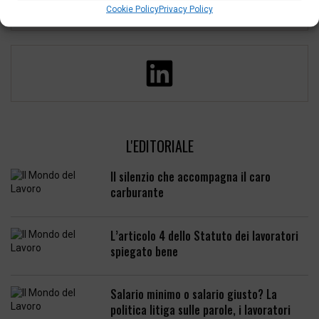
Cookie Policy
Privacy Policy
L'EDITORIALE
Il silenzio che accompagna il caro
carburante
L’articolo 4 dello Statuto dei lavoratori
spiegato bene
Salario minimo o salario giusto? La
politica litiga sulle parole, i lavoratori