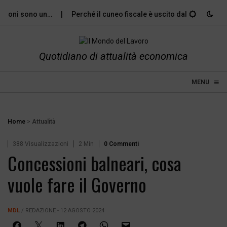
ioni sono un…
Perché il cuneo fiscale è uscito dal dibattito…
Quotidiano di attualità economica
≡
☰
MENU
Home
>
Attualità
388 Visualizzazioni
2 Min
0 Commenti
Concessioni balneari, cosa
vuole fare il Governo
MDL
/ REDAZIONE - 12 AGOSTO 2024