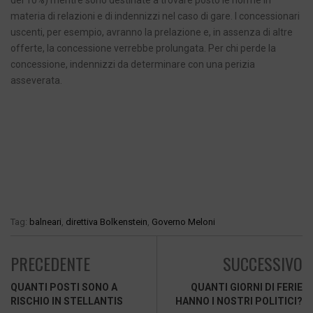
del 10%) mentre sono destinate a trovare posto le norme in
materia di relazioni e di indennizzi nel caso di gare. I concessionari
uscenti, per esempio, avranno la prelazione e, in assenza di altre
offerte, la concessione verrebbe prolungata. Per chi perde la
concessione, indennizzi da determinare con una perizia
asseverata.
Tag:
balneari
,
direttiva Bolkenstein
,
Governo Meloni
PRECEDENTE
SUCCESSIVO
QUANTI POSTI SONO A
QUANTI GIORNI DI FERIE
RISCHIO IN STELLANTIS
HANNO I NOSTRI POLITICI?