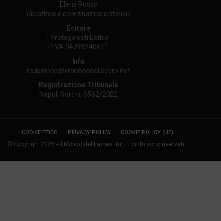
Elena Russo
Redattrice e coordinatrice editoriale
Editore
I Protagonisti Editori
P.IVA 04799240611
Info
redazione@ilmondodellavoro.net
Registrazione Tribunale
Napoli Nord n. 6562/2022
CODICE ETICO
PRIVACY POLICY
COOKIE POLICY (UE)
© Copyright 2026 - Il Mondo del Lavoro. Tutti i diritti sono riservati.