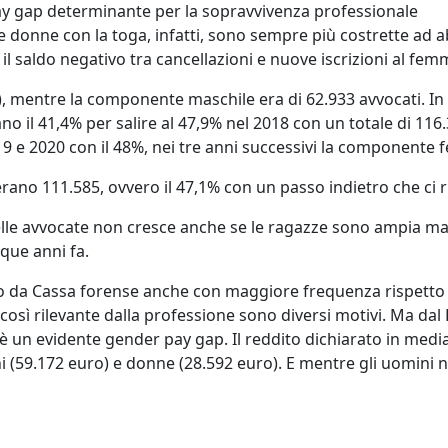
pay gap determinante per la sopravvivenza professionale
e donne con la toga, infatti, sono sempre più costrette ad 
il saldo negativo tra cancellazioni e nuove iscrizioni al femm
9%), mentre la componente maschile era di 62.933 avvocati. I
no il 41,4% per salire al 47,9% nel 2018 con un totale di 11
019 e 2020 con il 48%, nei tre anni successivi la componente 
erano 111.585, ovvero il 47,1% con un passo indietro che ci rip
le avvocate non cresce anche se le ragazze sono ampia mag
nque anni fa.
no da Cassa forense anche con maggiore frequenza rispetto a
 così rilevante dalla professione sono diversi motivi. Ma d
 un evidente gender pay gap. Il reddito dichiarato in media
i (59.172 euro) e donne (28.592 euro). E mentre gli uomini n