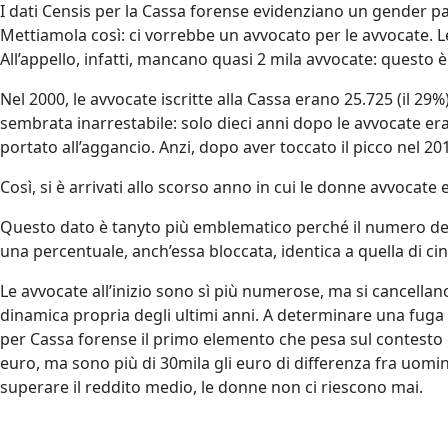
I dati Censis per la Cassa forense evidenziano un gender 
Mettiamola così: ci vorrebbe un avvocato per le avvocate. L
All’appello, infatti, mancano quasi 2 mila avvocate: questo è 
Nel 2000, le avvocate iscritte alla Cassa erano 25.725 (il 2
sembrata inarrestabile: solo dieci anni dopo le avvocate era
portato all’aggancio. Anzi, dopo aver toccato il picco nel 2
Così, si è arrivati allo scorso anno in cui le donne avvocate 
Questo dato è tanyto più emblematico perché il numero del
una percentuale, anch’essa bloccata, identica a quella di ci
Le avvocate all’inizio sono sì più numerose, ma si cancella
dinamica propria degli ultimi anni. A determinare una fuga
per Cassa forense il primo elemento che pesa sul contesto è
euro, ma sono più di 30mila gli euro di differenza fra uomin
superare il reddito medio, le donne non ci riescono mai.