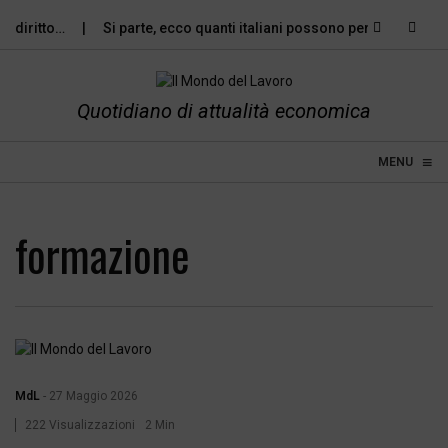
ritto…
Si parte, ecco quanti italiani possono permettersi le…
Quotidiano di attualità economica
≡
☰
MENU
formazione
MdL
-
27 Maggio 2026
222 Visualizzazioni
2 Min