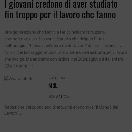
I giovani credono di aver studiato
fin troppo per il lavoro che fanno
Una generazione che fatica a far coincidere istruzione,
competenze e professione: è quella che delinea l’Istat
nell’indagine “Giovani nel mercato del lavoro” da cui si evince, tra
l’altro, che la maggioranza di loro si sente sovraistruita per il lavoro
che svolge. Ma andiamo con ordine: nel 2024, i giovani italiani tra
20 e 34 anni […]
REDAZIONE
MdL
1523
ARTICOLI
Redazione del quotidiano di attualità economica "Il Mondo del
Lavoro" ...