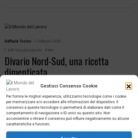
Raffaele Tovino
-
1 Febbraio 2025
649 Visualizzazioni
4 Min
Divario Nord-Sud, una ricetta
dimenticata
Gestisci Consenso Cookie
Ricordate quando, non più tardi di dieci anni fa, il rapporto De
Per fornire le migliori esperienze, utilizziamo tecnologie come i cookie
Mauro evidenziava la necessità di investire sul lifelong learning per
per memorizzare e/o accedere alle informazioni del dispositivo. Il
gli adulti, integrare maggiormente istruzione e lavoro, sviluppare
consenso a queste tecnologie ci permetterà di elaborare dati come il
progetti pilota nelle regioni meridionali in modo tale da ridurre i
comportamento di navigazione o ID unici su questo sito. Non
acconsentire o ritirare il consenso può influire negativamente su alcune
divari tra queste e quelle del Nord? Bene, quei buoni propositi sono
caratteristiche e funzioni.
rimasti puntualmente […]