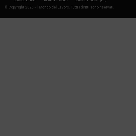
CODICE ETICO
PRIVACY POLICY
COOKIE POLICY (UE)
© Copyright 2026 - Il Mondo del Lavoro. Tutti i diritti sono riservati.