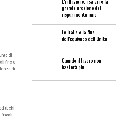
L’inflazione, i salari e la
grande erosione del
risparmio italiano
Le Italie e la fine
dell’equivoco dell’Unità
unto di
Quando il lavoro non
li fino a
basterà più
stanza di
diti: chi
fiscali.