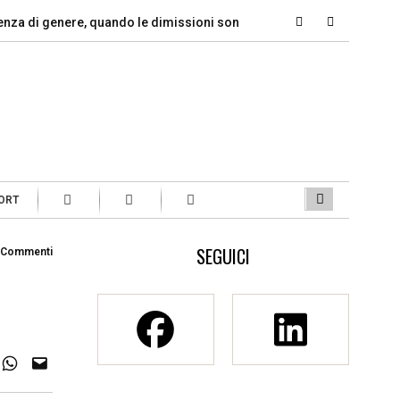
i genere, quando le dimissioni sono un…
Marcinelle, il dovere 
ORT
SEGUICI
 Commenti