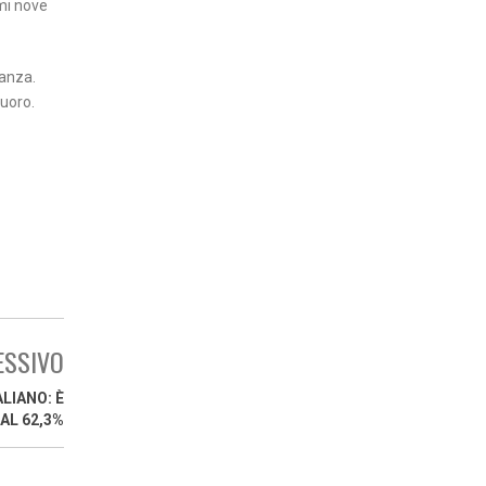
imi nove
ranza.
Nuoro.
ESSIVO
LIANO: È
AL 62,3%