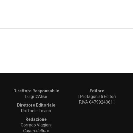
Direttore Responsabile
Editore
Luigi D’Alise
I Protagonisti Editori
P.IVA 04799240611
Direttore Editoriale
Raffaele Tovino
Redazione
Corrado Viggiani
Caporedattore