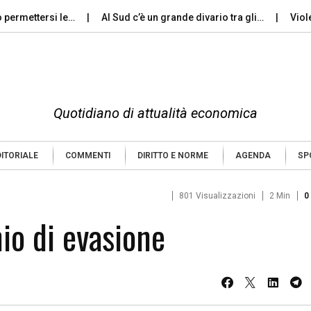
ettersi le…
Al Sud c’è un grande divario tra gli…
Violenza d
Quotidiano di attualità economica
DITORIALE
COMMENTI
DIRITTO E NORME
AGENDA
SP
801 Visualizzazioni
2 Min
0
chio di evasione