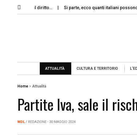
memoria e il diritto…
Si parte, ecco quanti italiani possono perm
ATTUALITÀ
CULTURA E TERRITORIO
L’E
Home
>
Attualità
Partite Iva, sale il ris
MDL
/ REDAZIONE - 30 MAGGIO 2024