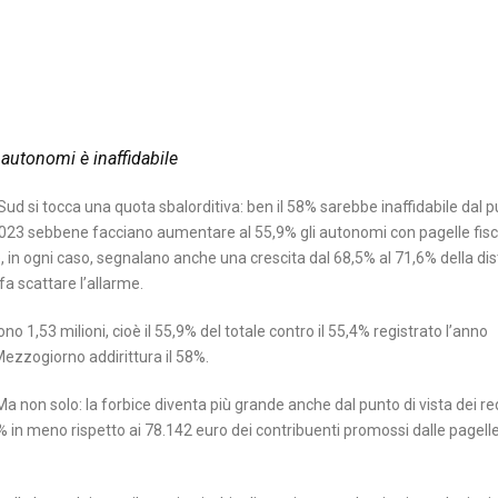
 autonomi è inaffidabile
al Sud si tocca una quota sbalorditiva: ben il 58% sarebbe inaffidabile dal p
ni 2023 sebbene facciano aumentare al 55,9% gli autonomi con pagelle fisca
sse, in ogni caso, segnalano anche una crescita dal 68,5% al 71,6% della di
fa scattare l’allarme.
no 1,53 milioni, cioè il 55,9% del totale contro il 55,4% registrato l’anno
 Mezzogiorno addirittura il 58%.
 Ma non solo: la forbice diventa più grande anche dal punto di vista dei red
% in meno rispetto ai 78.142 euro dei contribuenti promossi dalle pagelle 