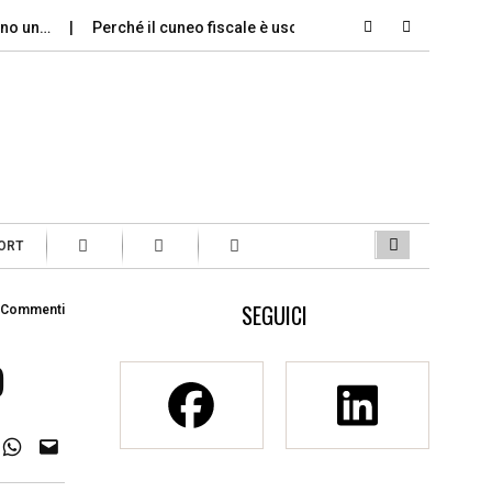
sono un…
Perché il cuneo fiscale è uscito dal dibattito…
Il di
ORT
SEGUICI
 Commenti
o