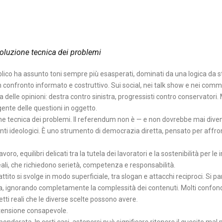
isoluzione tecnica dei problemi
ubblico ha assunto toni sempre più esasperati, dominati da una logica da 
confronto informato e costruttivo. Sui social, nei talk show e nei comm
 delle opinioni: destra contro sinistra, progressisti contro conservatori. 
ente delle questioni in oggetto.
zione tecnica dei problemi. Il referendum non è — e non dovrebbe mai dive
onti ideologici. È uno strumento di democrazia diretta, pensato per affro
oro, equilibri delicati tra la tutela dei lavoratori e la sostenibilità per le
ali, che richiedono serietà, competenza e responsabilità.
ito si svolge in modo superficiale, tra slogan e attacchi reciproci. Si par
ra, ignorando completamente la complessità dei contenuti. Molti confond
tti reali che le diverse scelte possono avere.
astensione consapevole.
derata. In certi casi, astenersi può significare ritenere il quesito mal 