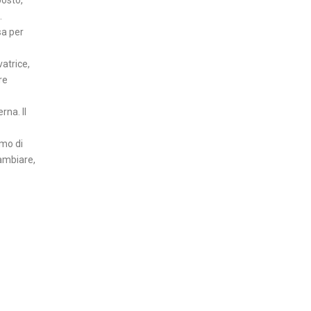
.
sa per
vatrice,
re
rna. Il
emo di
ambiare,