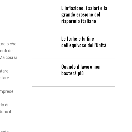
L’inflazione, i salari e la
grande erosione del
risparmio italiano
Le Italie e la fine
stadio che
dell’equivoco dell’Unità
enti dei
Ma così si
Quando il lavoro non
ntare —
basterà più
ntare
 imprese.
la di
ono il
posto,