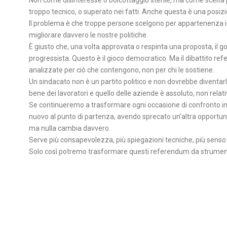
troppo tecnico, o superato nei fatti. Anche questa è una posiz
Il problema è che troppe persone scelgono per appartenenza i
migliorare davvero le nostre politiche.
È giusto che, una volta approvata o respinta una proposta, il gov
progressista. Questo è il gioco democratico. Ma il dibattito re
analizzate per ciò che contengono, non per chi le sostiene.
Un sindacato non è un partito politico e non dovrebbe diventarl
bene dei lavoratori e quello delle aziende è assoluto, non rela
Se continueremo a trasformare ogni occasione di confronto in u
nuovo al punto di partenza, avendo sprecato un’altra opportu
ma nulla cambia davvero.
Serve più consapevolezza, più spiegazioni tecniche, più senso 
Solo così potremo trasformare questi referendum da strument