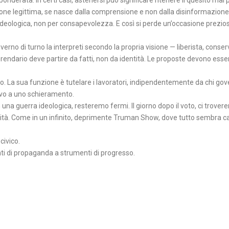
ione legittima, se nasce dalla comprensione e non dalla disinformazione
deologica, non per consapevolezza. E così si perde un’occasione prezio
erno di turno la interpreti secondo la propria visione — liberista, conser
ferendario deve partire da fatti, non da identità. Le proposte devono esse
o. La sua funzione è tutelare i lavoratori, indipendentemente da chi gove
tivo a uno schieramento.
na guerra ideologica, resteremo fermi. Il giorno dopo il voto, ci trover
nità. Come in un infinito, deprimente Truman Show, dove tutto sembra c
civico.
i di propaganda a strumenti di progresso.