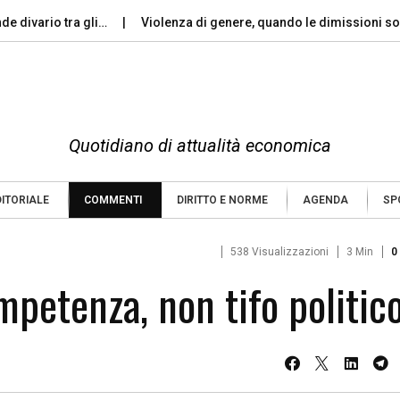
nde divario tra gli…
Violenza di genere, quando le dimissioni 
Quotidiano di attualità economica
DITORIALE
COMMENTI
DIRITTO E NORME
AGENDA
SP
538 Visualizzazioni
3 Min
0
petenza, non tifo politic