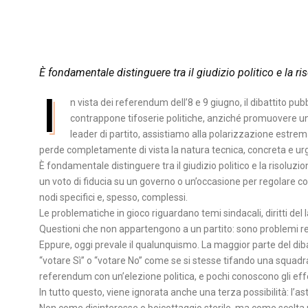
È fondamentale distinguere tra il giudizio politico e la r
I
n vista dei referendum dell’8 e 9 giugno, il dibattito p
contrappone tifoserie politiche, anziché promuovere un 
leader di partito, assistiamo alla polarizzazione estrema
perde completamente di vista la natura tecnica, concreta e urg
È fondamentale distinguere tra il giudizio politico e la risolu
un voto di fiducia su un governo o un’occasione per regolare c
nodi specifici e, spesso, complessi.
Le problematiche in gioco riguardano temi sindacali, diritti del lav
Questioni che non appartengono a un partito: sono problemi re
Eppure, oggi prevale il qualunquismo. La maggior parte del dibatt
“votare Sì” o “votare No” come se si stesse tifando una squad
referendum con un’elezione politica, e pochi conoscono gli effe
In tutto questo, viene ignorata anche una terza possibilità: l’
Non come disinteresse o boicottaggio sterile, ma come scelta pon