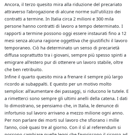
Ancora, il terzo quesito mira alla riduzione del precariato
attraverso l’abrogazione di alcune norme sull’utilizzo dei
contratti a termine. In Italia circa 2 milioni e 300 mila
persone hanno contratti di lavoro a tempo determinato. I
rapporti a termine possono oggi essere instaurati fino a 12
mesi senza alcuna ragione oggettiva che giustifichi il lavoro
temporaneo. Ciò ha determinato un senso di precarietà
diffusa soprattutto tra i giovani, sempre più spesso spinti a
emigrare all’estero pur di ottenere un lavoro stabile, oltre
che ben retribuito.
Infine il quarto quesito mira a frenare il sempre più largo
ricordo ai subappalti. E questo per un motivo molto
semplice: all’aumentare dei passaggi, si riducono le tutele. E
a rimetterci sono sempre gli ultimi anelli della catena. I dati
lo dimostrano, se pensiamo che, in Italia, le denunce di
infortunio sul lavoro arrivano a mezzo milione ogni anno.
Per non parlare dei morti sul lavoro che sfiorano i mille
l’anno, cioè quasi tre al giorno. Con il sì al referendum si
possono cambiare quelle leggi che favoriscono il ricorso ad