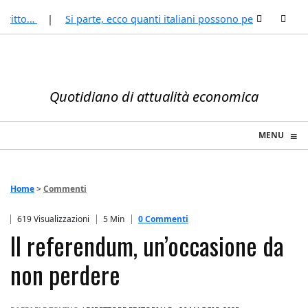
itto…
Si parte, ecco quanti italiani possono permettersi le…
Quotidiano di attualità economica
≡
MENU
☰
Home
>
Commenti
619 Visualizzazioni
5 Min
0 Commenti
Il referendum, un’occasione da
non perdere