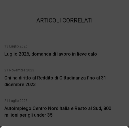
ARTICOLI CORRELATI
13 Luglio 2026
Luglio 2026, domanda di lavoro in lieve calo
21 Novembre 2023
Chi ha diritto al Reddito di Cittadinanza fino al 31
dicembre 2023
21 Luglio 2025
Autoimpiego Centro Nord Italia e Resto al Sud, 800
milioni per gli under 35