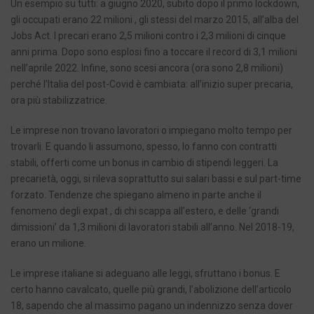
Un esempio su tutti: a giugno 2020, subito dopo il primo lockdown,
gli occupati erano 22 milioni , gli stessi del marzo 2015, all’alba del
Jobs Act. I precari erano 2,5 milioni contro i 2,3 milioni di cinque
anni prima. Dopo sono esplosi fino a toccare il record di 3,1 milioni
nell’aprile 2022. Infine, sono scesi ancora (ora sono 2,8 milioni)
perché l’Italia del post-Covid è cambiata: all’inizio super precaria,
ora più stabilizzatrice.
Le imprese non trovano lavoratori o impiegano molto tempo per
trovarli. E quando li assumono, spesso, lo fanno con contratti
stabili, offerti come un bonus in cambio di stipendi leggeri. La
precarietà, oggi, si rileva soprattutto sui salari bassi e sul part-time
forzato. Tendenze che spiegano almeno in parte anche il
fenomeno degli expat , di chi scappa all’estero, e delle ‘grandi
dimissioni’ da 1,3 milioni di lavoratori stabili all’anno. Nel 2018-19,
erano un milione.
Le imprese italiane si adeguano alle leggi, sfruttano i bonus. E
certo hanno cavalcato, quelle più grandi, l’abolizione dell’articolo
18, sapendo che al massimo pagano un indennizzo senza dover