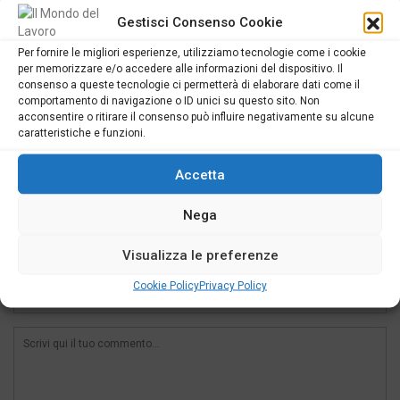
25 Agosto 2025
Gestisci Consenso Cookie
Nei prossimi 4 anni andranno in pensione oltre 3 milioni
di italiani
Per fornire le migliori esperienze, utilizziamo tecnologie come i cookie
per memorizzare e/o accedere alle informazioni del dispositivo. Il
consenso a queste tecnologie ci permetterà di elaborare dati come il
comportamento di navigazione o ID unici su questo sito. Non
acconsentire o ritirare il consenso può influire negativamente su alcune
caratteristiche e funzioni.
SCRIVI UN COMMENTO ALL'ARTICOLO
Accetta
Nega
Visualizza le preferenze
Cookie Policy
Privacy Policy