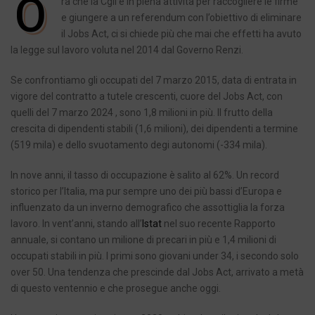
O
ra che la Cgil è in piena attività per raccogliere le firme
e giungere a un referendum con l’obiettivo di eliminare
il Jobs Act, ci si chiede più che mai che effetti ha avuto
la legge sul lavoro voluta nel 2014 dal Governo Renzi.
Se confrontiamo gli occupati del 7 marzo 2015, data di entrata in
vigore del contratto a tutele crescenti, cuore del Jobs Act, con
quelli del 7 marzo 2024 , sono 1,8 milioni in più. Il frutto della
crescita di dipendenti stabili (1,6 milioni), dei dipendenti a termine
(519 mila) e dello svuotamento degi autonomi (-334 mila).
In nove anni, il tasso di occupazione è salito al 62%. Un record
storico per l’Italia, ma pur sempre uno dei più bassi d’Europa e
influenzato da un inverno demografico che assottiglia la forza
lavoro. In vent’anni, stando all’
Istat
nel suo recente Rapporto
annuale, si contano un milione di precari in più e 1,4 milioni di
occupati stabili in più. I primi sono giovani under 34, i secondo solo
over 50. Una tendenza che prescinde dal Jobs Act, arrivato a metà
di questo ventennio e che prosegue anche oggi.