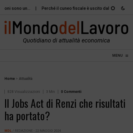
ioni sono un…
Perché il cuneo fiscale è uscito dal dibattito…
Quotidiano di attualità economica
≡
☰
MENU
Home
>
Attualità
828 Visualizzazioni
3 Min
0 Commenti
Il Jobs Act di Renzi che risultati
ha portato?
MDL
/ REDAZIONE - 22 MAGGIO 2024