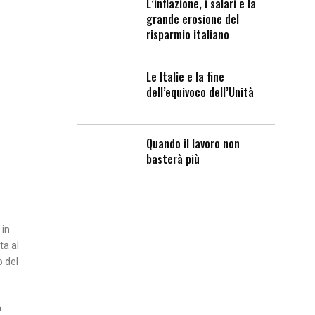
L’inflazione, i salari e la
grande erosione del
risparmio italiano
Le Italie e la fine
dell’equivoco dell’Unità
Quando il lavoro non
basterà più
 in
ta al
o del
a