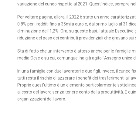
variazione del cuneo rispetto al 2021. Quest’indice, sempre nel
Per voltare pagina, allora, il 2022 è stato un anno caratterizzato
0,8% per i redditi fino a 35mila euro e, dal primo luglio al 31 di
diminuzione dell’1,2%. Ora, su queste basi, l’attuale Esecutivo 
riduzione del peso dei contributi previdenziali che gravano sui s
Sta di fatto che un intervento è atteso anche per le famiglie mon
media Ocse e su cui, comunque, ha già agito l’Assegno unico che
In una famiglia con due lavoratori e due figli, invece, il cuneo f
tutti resta il rischio di azzerare i benefit dei trasferimenti ai la
Proprio quest’ultimo è un elemento particolarmente sottolinea
al costo del lavoro senza tenere conto della produttività. E q
organizzazioni del lavoro.