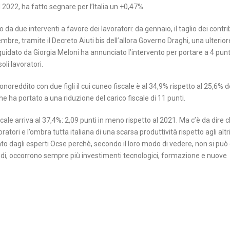
 2022, ha fatto segnare per l’Italia un +0,47%.
 da due interventi a favore dei lavoratori: da gennaio, il taglio dei contri
cembre, tramite il Decreto Aiuti bis dell’allora Governo Draghi, una ulterior
guidato da Giorgia Meloni ha annunciato l’intervento per portare a 4 punti
oli lavoratori.
oreddito con due figli il cui cuneo fiscale è al 34,9% rispetto al 25,6% d
 ha portato a una riduzione del carico fiscale di 11 punti.
iscale arriva al 37,4%: 2,09 punti in meno rispetto al 2021. Ma c’è da dire 
voratori e l’ombra tutta italiana di una scarsa produttività rispetto agli altr
to dagli esperti Ocse perchè, secondo il loro modo di vedere, non si pu
uindi, occorrono sempre più investimenti tecnologici, formazione e nuove