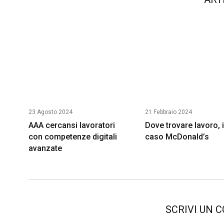
23 Agosto 2024
21 Febbraio 2024
AAA cercansi lavoratori
Dove trovare lavoro, i
con competenze digitali
caso McDonald’s
avanzate
SCRIVI UN 