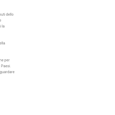
buti dello
e
 la
ella
che per
i Paesi.
ò guardare