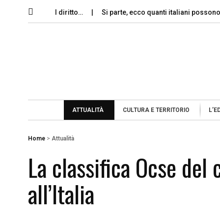
memoria e il diritto…
Si parte, ecco quanti italiani possono perm
ATTUALITÀ
CULTURA E TERRITORIO
L’E
Home
>
Attualità
La classifica Ocse del 
all’Italia