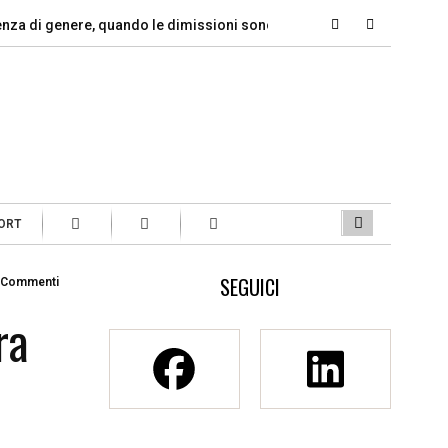
i genere, quando le dimissioni sono un…
Marcinelle, il dovere 
ORT
SEGUICI
 Commenti
ra