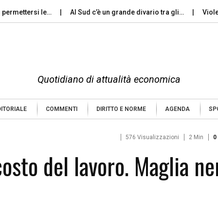
ettersi le…
Al Sud c’è un grande divario tra gli…
Violenza d
Quotidiano di attualità economica
DITORIALE
COMMENTI
DIRITTO E NORME
AGENDA
SP
576 Visualizzazioni
2 Min
0
costo del lavoro. Maglia ne