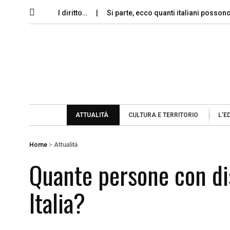
memoria e il diritto…
Si parte, ecco quanti italiani possono perm
ATTUALITÀ
CULTURA E TERRITORIO
L’E
Home
>
Attualità
Quante persone con dis
Italia?