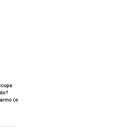
occupa
ndo?
riarmo (e