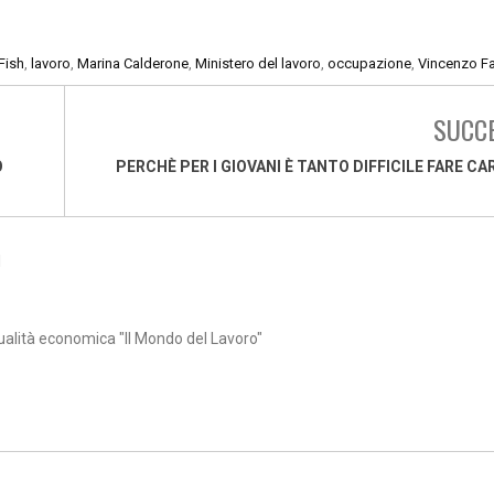
Fish
,
lavoro
,
Marina Calderone
,
Ministero del lavoro
,
occupazione
,
Vincenzo Fa
SUCC
O
PERCHÈ PER I GIOVANI È TANTO DIFFICILE FARE CA
1
ualità economica "Il Mondo del Lavoro"