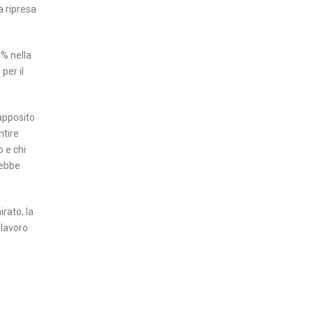
a ripresa
4% nella
per il
apposito
ntire
o e chi
rebbe
rato, la
 lavoro