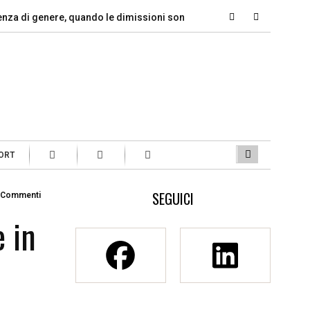
i genere, quando le dimissioni sono un…
Marcinelle, il dovere 
ORT
SEGUICI
 Commenti
 in