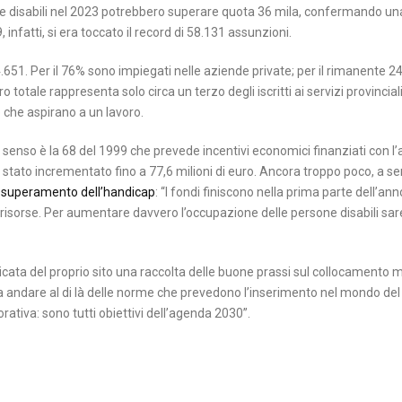
one disabili nel 2023 potrebbero superare quota 36 mila, confermando un
 infatti, si era toccato il record di 58.131 assunzioni.
264.651. Per il 76% sono impiegati nelle aziende private; per il rimanente 2
tale rappresenta solo circa un terzo degli iscritti ai servizi provinciali 
o che aspirano a un lavoro.
senso è la 68 del 1999 che prevede incentivi economici finanziati con l’
3, è stato incrementato fino a 77,6 milioni di euro. Ancora troppo poco, a se
il superamento dell’handicap
: “I fondi finiscono nella prima parte dell’ann
risorse. Per aumentare davvero l’occupazione delle persone disabili sa
icata del proprio sito una raccolta delle buone prassi sul collocamento mi
 andare al di là delle norme che prevedono l’inserimento nel mondo del
orativa: sono tutti obiettivi dell’agenda 2030”.