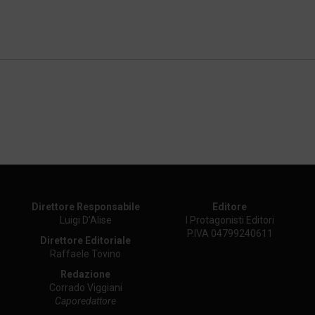
Direttore Responsabile
Editore
Luigi D’Alise
I Protagonisti Editori
P.IVA 04799240611
Direttore Editoriale
Raffaele Tovino
Redazione
Corrado Viggiani
Caporedattore