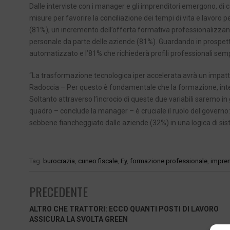
Dalle interviste con i manager e gli imprenditori emergono, di 
misure per favorire la conciliazione dei tempi di vita e lavoro 
(81%), un incremento dell’offerta formativa professionalizzan
personale da parte delle aziende (81%). Guardando in prospettiv
automatizzato e l’81% che richiederà profili professionali semp
“La trasformazione tecnologica iper accelerata avrà un impatto
Radoccia – Per questo è fondamentale che la formazione, intesa 
Soltanto attraverso l’incrocio di queste due variabili saremo in
quadro – conclude la manager – è cruciale il ruolo del governo: 
sebbene fiancheggiato dalle aziende (32%) in una logica di si
Tag:
burocrazia
,
cuneo fiscale
,
Ey
,
formazione professionale
,
impren
PRECEDENTE
ALTRO CHE TRATTORI: ECCO QUANTI POSTI DI LAVORO
ASSICURA LA SVOLTA GREEN