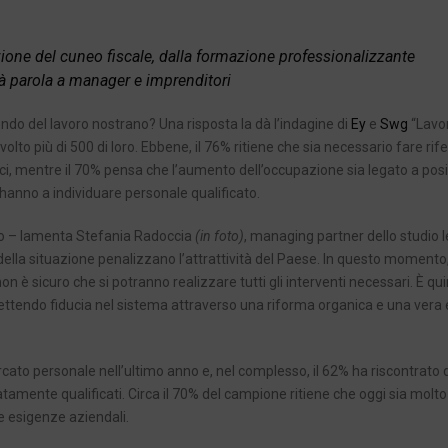
uzione del cuneo fiscale, dalla formazione professionalizzante
dà parola a manager e imprenditori
do del lavoro nostrano? Una risposta la dà l’indagine di
Ey
e
Swg
“Lavo
nvolto più di 500 di loro. Ebbene, il 76% ritiene che sia necessario fare ri
caci, mentre il 70% pensa che l’aumento dell’occupazione sia legato a posi
 hanno a individuare personale qualificato.
ito – lamenta Stefania Radoccia
(in foto)
, managing partner dello studio l
a della situazione penalizzano l’attrattività del Paese. In questo momento, i
 non è sicuro che si potranno realizzare tutti gli interventi necessari. È qui
endo fiducia nel sistema attraverso una riforma organica e una vera 
ato personale nell’ultimo anno e, nel complesso, il 62% ha riscontrato di
mente qualificati. Circa il 70% del campione ritiene che oggi sia molto d
e esigenze aziendali.