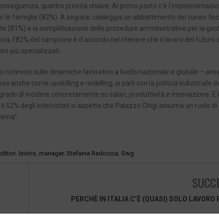
conseguenza, quattro priorità chiave. Al primo posto c’è l’implementazio
per le famiglie (82%). A seguire, caldeggia un abbattimento del cuneo fis
te (81%) e la semplificazione delle procedure amministrative per la ges
a, l’82% del campione è d’accordo nel ritenere che il lavoro del futuro 
re più specializzati.
 notevole sulle dinamiche lavorative a livello nazionale e globale – avv
anche come upskilling e reskilling, si parli con la politica industriale d
 grado di incidere concretamente su salari, produttività e innovazione. E
il 52% degli intervistati si aspetta che Palazzo Chigi assuma un ruolo di
stema”.
ditori
,
lavoro
,
manager
,
Stefania Radoccia
,
Swg
SUCC
PERCHÈ IN ITALIA C’È (QUASI) SOLO LAVORO