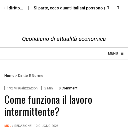
l diritto…
Si parte, ecco quanti italiani possono permettersi le…
Quotidiano di attualità economica
≡
☰
MENU
Home
>
Diritto E Norme
192 Visualizzazioni
2 Min
0 Commenti
Come funziona il lavoro
intermittente?
MDL
/ REDAZIONE - 10 GIUGNO 2026