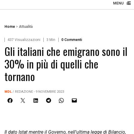
≡
☰
MENU
Home
>
Attualità
437 Visualizzazioni
3 Min
0 Commenti
Gli italiani che emigrano sono il
30% in più di quelli che
tornano
MDL
/ REDAZIONE - 9 NOVEMBRE 2023
Il dato Istat mentre il Governo, nell'ultima legge di Bilancio,