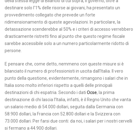
della stessa legge di Bilancio di cui sopra, il governo, oltre a
destinare solo l’1% delle risorse ai giovani, ha presentato un
provvedimento collegato che prevede un forte
ridimensionamento di queste agevolazioni. In particolare, la
detassazione scenderebbe al 50% e i criteri di accesso verrebbero
drasticamente ristretti fino al punto che questo regime fiscale
sarebbe accessibile solo a un numero particolarmente ridotto di
persone.
E pensare che, come detto, nemmeno con queste misure si è
bilanciato il numero di professionisti in uscita dall’Italia. Il vero
punto della questione, evidentemente, rimangono i salari che in
Italia sono molto inferiori rispetto a quelli delle principali
destinazioni di chi espatria. Secondo i dati
Ocse
, la prima
destinazione di chi lascia l’Italia, infatti, è il Regno Unito che vanta
un salario medio di 54.000 dollari, seguita dalla Germania con
58.900 dollari, la Francia con 52.800 dollari e la Svizzera con
73.000 dollari. Per farsi due conti: da noi, i salari per i nostri cervelli
si fermano a 44.900 dollari.