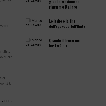
o, aveva
grande erosione del
risparmio italiano
Le Italie e la fine
dell’equivoco dell’Unità
ovvero
Quando il lavoro non
basterà più
noltre,
no quelle
e
e di
 con 28.
o pubblico