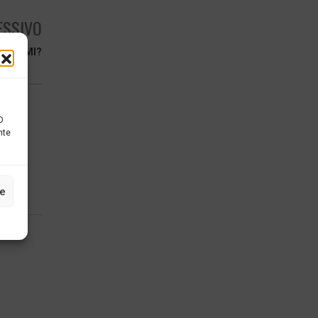
ESSIVO
GORITMI?
D
nte
ze