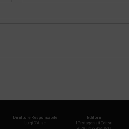
Direttore Responsabile
Editore
Luigi D’Alise
I Protagonisti Editori
P.IVA 04799240611