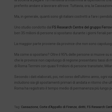
la società a pagare 18 mensilità di indennità al dipendente che
preferito andare a lavorare altrove. Tuttavia, ora, la Cassazi
Ma, in generale, quanti sono gli italiani costretti a fare i pendol
Uno studio condotto dal
FS Research Centre del gruppo Ferrovi
ben 35 milioni di persone si spostano durante i giorni feriali pe
La maggior parte proviene da province che non sono capoluogo
Ma come si spostano? Oltre il 95% delle persone si muove su stra
che le province non capoluogo di regione presentano tassi di mob
di Roma Termini con quasi 9 milioni di persone transitate; Milano
Secondo i dati elaborati, poi, nel corso dell’ultimo anno, ogn
includono sia gli spostamenti primari di andata e ritorno che ult
Roma ha registrato il tempo medio di permanenza più lungo per 
Tag:
Cassazione
,
Corte d'Appello di Firenze
,
diritti
,
FS Research Cent