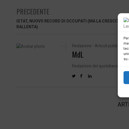
PRECEDENTE
ISTAT, NUOVO RECORD DI OCCUPATI (MA LA CRESCITA
RALLENTA)
Per
mem
Redazione - Articoli pubblicati: 
tec
MdL
uni
su 
Redazione del quotidiano di att
ART