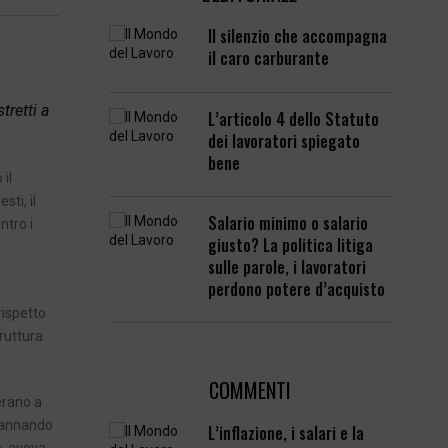
Il silenzio che accompagna
il caro carburante
tretti a
L’articolo 4 dello Statuto
dei lavoratori spiegato
bene
 il
ti, il
Salario minimo o salario
ntro i
giusto? La politica litiga
sulle parole, i lavoratori
perdono potere d’acquisto
rispetto
truttura
COMMENTI
 erano a
ndannando
L’inflazione, i salari e la