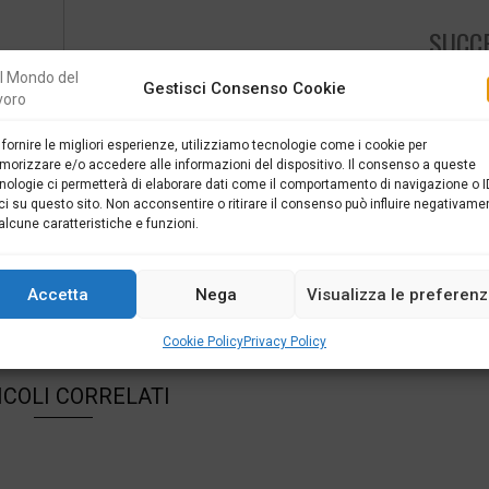
SUCC
È GIUSTO CHE AD ASSUMERE SIANO GLI AL
Gestisci Consenso Cookie
 fornire le migliori esperienze, utilizziamo tecnologie come i cookie per
orizzare e/o accedere alle informazioni del dispositivo. Il consenso a queste
1
nologie ci permetterà di elaborare dati come il comportamento di navigazione o I
ci su questo sito. Non acconsentire o ritirare il consenso può influire negativame
alcune caratteristiche e funzioni.
ualità economica "Il Mondo del Lavoro"
Accetta
Nega
Visualizza le preferen
Cookie Policy
Privacy Policy
ICOLI CORRELATI