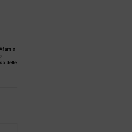
 Afam e
o
so delle