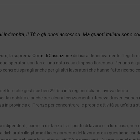
 indennità, il Tfr e gli oneri accessori. Ma quanti italiani sono cos
avoro, la suprema
Corte di Cassazione
dichiara definitivamente illegittimo
e operatori sanitari di una nota casa di riposo fiorentina. Per uno di ques
oncreti spiragli anche per gli altri lavoratori che hanno fatto ricorso co
l settore che gestisce ben 29 Rsa in 5 regioni italiane, aveva deciso
 la mobilità e anche per alcuni licenziamenti: riteneva di aver esuberi 
a in provincia di Firenze per concentrare le proprie attività su un’altra s
 alcuni dipendenti, come la distanza tra il posto di lavoro e la loro casa, non
eva dichiarato illegittimo il licenziamento del lavoratore in questione co