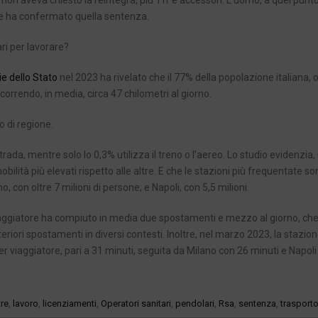
 non aveva chiesto la reintegra, più Tfr e accessori. L’uomo, a quel punt
one ha confermato quella sentenza.
ari per lavorare?
e dello Stato
nel 2023 ha rivelato che il 77% della popolazione italiana, 
rcorrendo, in media, circa 47 chilometri al giorno.
 di regione.
da, mentre solo lo 0,3% utilizza il treno o l’aereo. Lo studio evidenzia, i
ilità più elevati rispetto alle altre. E che le stazioni più frequentate so
, con oltre 7 milioni di persone; e Napoli, con 5,5 milioni.
i viaggiatore ha compiuto in media due spostamenti e mezzo al giorno, ch
eriori spostamenti in diversi contesti. Inoltre, nel marzo 2023, la stazion
viaggiatore, pari a 31 minuti, seguita da Milano con 26 minuti e Napoli
re
,
lavoro
,
licenziamenti
,
Operatori sanitari
,
pendolari
,
Rsa
,
sentenza
,
trasport