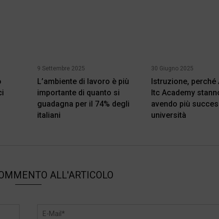
9 Settembre 2025
30 Giugno 2025
o
L’ambiente di lavoro è più
Istruzione, perché
ci
importante di quanto si
Itc Academy stann
guadagna per il 74% degli
avendo più succes
italiani
università
COMMENTO ALL'ARTICOLO