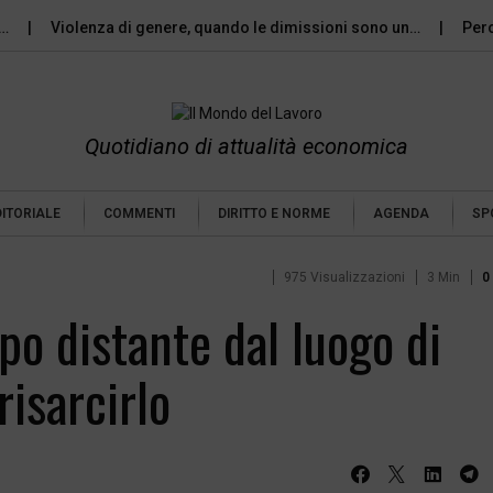
Violenza di genere, quando le dimissioni sono un…
Perché il c
Quotidiano di attualità economica
DITORIALE
COMMENTI
DIRITTO E NORME
AGENDA
SP
975 Visualizzazioni
3 Min
0
po distante dal luogo di
risarcirlo