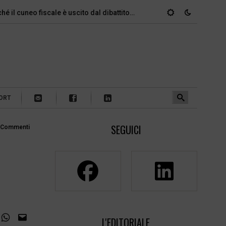
uneo fiscale è uscito dal dibattito…
Si parte, ecco quanti itali
ORT
SEGUICI
 Commenti
L'EDITORIALE