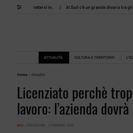
possono permettersi le…
Al Sud c’è un grande divario tra gli…
ATTUALITÀ
CULTURA E TERRITORIO
L’E
Home
>
Attualità
Licenziato perchè trop
lavoro: l’azienda dovrà 
MDL
/ REDAZIONE - 2 FEBBRAIO 2024