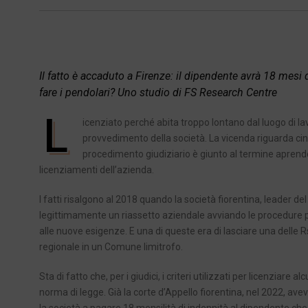
Il fatto è accaduto a Firenze: il dipendente avrà 18 mesi di
fare i pendolari? Uno studio di FS Research Centre
L
icenziato perché abita troppo lontano dal luogo di l
provvedimento della società. La vicenda riguarda cinqu
procedimento giudiziario è giunto al termine aprendo c
licenziamenti dell’azienda.
I fatti risalgono al 2018 quando la società fiorentina, leader de
legittimamente un riassetto aziendale avviando le procedure per
alle nuove esigenze. E una di queste era di lasciare una delle Rs
regionale in un Comune limitrofo.
Sta di fatto che, per i giudici, i criteri utilizzati per licenziare
norma di legge. Già la corte d’Appello fiorentina, nel 2022, av