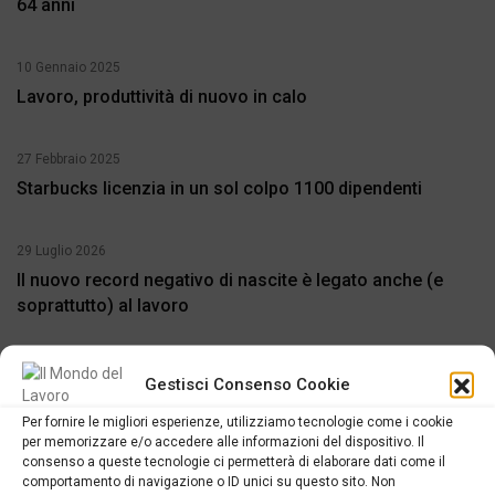
64 anni
10 Gennaio 2025
Lavoro, produttività di nuovo in calo
27 Febbraio 2025
Starbucks licenzia in un sol colpo 1100 dipendenti
29 Luglio 2026
Il nuovo record negativo di nascite è legato anche (e
soprattutto) al lavoro
Gestisci Consenso Cookie
Per fornire le migliori esperienze, utilizziamo tecnologie come i cookie
per memorizzare e/o accedere alle informazioni del dispositivo. Il
SCRIVI UN COMMENTO ALL'ARTICOLO
consenso a queste tecnologie ci permetterà di elaborare dati come il
comportamento di navigazione o ID unici su questo sito. Non