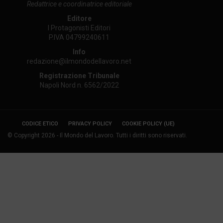
Redattrice e coordinatrice editoriale
Editore
I Protagonisti Editori
P.IVA 04799240611
Info
redazione@ilmondodellavoro.net
Registrazione Tribunale
Napoli Nord n. 6562/2022
CODICE ETICO
PRIVACY POLICY
COOKIE POLICY (UE)
© Copyright 2026 - Il Mondo del Lavoro. Tutti i diritti sono riservati.