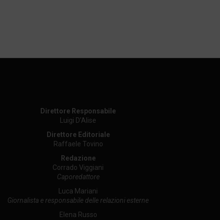
Direttore Responsabile
Luigi D’Alise
Direttore Editoriale
Raffaele Tovino
Redazione
Corrado Viggiani
Caporedattore
Luca Mariani
Giornalista e responsabile delle relazioni esterne
Elena Russo