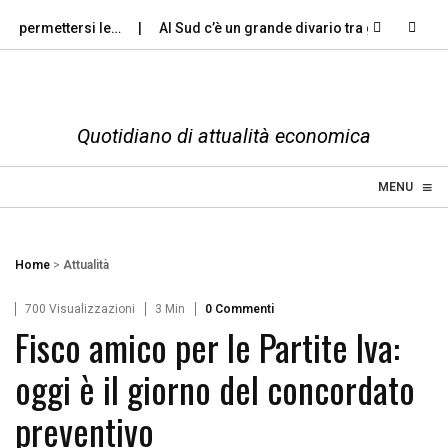
 permettersi le…
Al Sud c’è un grande divario tra gli…
Viole
Quotidiano di attualità economica
≡
☰
MENU
Home
>
Attualità
700 Visualizzazioni
3 Min
0 Commenti
Fisco amico per le Partite Iva:
oggi è il giorno del concordato
preventivo