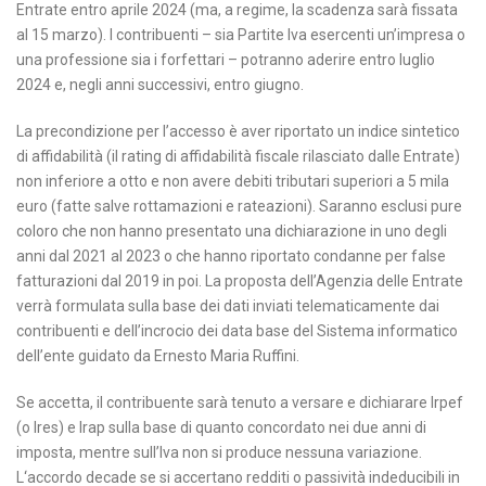
Entrate entro aprile 2024 (ma, a regime, la scadenza sarà fissata
al 15 marzo). I contribuenti – sia Partite Iva esercenti un’impresa o
una professione sia i forfettari – potranno aderire entro luglio
2024 e, negli anni successivi, entro giugno.
La precondizione per l’accesso è aver riportato un indice sintetico
di affidabilità (il rating di affidabilità fiscale rilasciato dalle Entrate)
non inferiore a otto e non avere debiti tributari superiori a 5 mila
euro (fatte salve rottamazioni e rateazioni). Saranno esclusi pure
coloro che non hanno presentato una dichiarazione in uno degli
anni dal 2021 al 2023 o che hanno riportato condanne per false
fatturazioni dal 2019 in poi. La proposta dell’Agenzia delle Entrate
verrà formulata sulla base dei dati inviati telematicamente dai
contribuenti e dell’incrocio dei data base del Sistema informatico
dell’ente guidato da Ernesto Maria Ruffini.
Se accetta, il contribuente sarà tenuto a versare e dichiarare Irpef
(o Ires) e Irap sulla base di quanto concordato nei due anni di
imposta, mentre sull’Iva non si produce nessuna variazione.
L‘accordo decade se si accertano redditi o passività indeducibili in