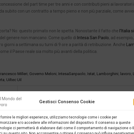
a concessione del part time per tre anni e con contributi pieni ai lavoratori 
n da subito con un contratto a tempo pieno e non più parziale, come avv
 corta? No: questo primato non le spetta. Nonostante il fatto che
l’Italia s
ne del genere non mancano. Come quello di
Intesa San Paolo
, ad esempio,
tro giorni a settimana su turni di 9 ore a parità di retribuzione. Anche
Lam
ome il Paese reale sia molto più avanti della politica.
rancesco Milleri
,
Governo Meloni
,
IntesaSanpaolo
,
Istat
,
Lamborghini
,
lavoro
,
rta
,
Uiltec Uil
SUCC
Gestisci Consenso Cookie
E LA
ECCO DOVE LE DONNE LAVORAN
 fornire le migliori esperienze, utilizziamo tecnologie come i cookie per
orizzare e/o accedere alle informazioni del dispositivo. Il consenso a queste
nologie ci permetterà di elaborare dati come il comportamento di navigazione o I
1
ci su questo sito. Non acconsentire o ritirare il consenso può influire negativame