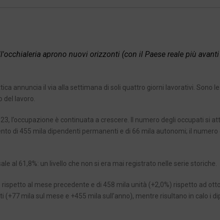
l'occhialeria aprono nuovi orizzonti (con il Paese reale più avanti
ca annuncia il via alla settimana di soli quattro giorni lavorativi. Sono le
 del lavoro.
023, l’occupazione è continuata a crescere. Il numero degli occupati si at
mento di 455 mila dipendenti permanenti e di 66 mila autonomi; il numero 
le al 61,8%: un livello che non si era mai registrato nelle serie storiche.
 rispetto al mese precedente e di 458 mila unità (+2,0%) rispetto ad ott
i (+77 mila sul mese e +455 mila sull’anno), mentre risultano in calo i d