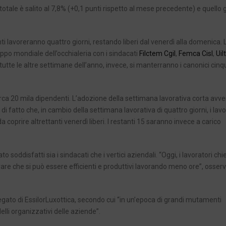
totale è salito al 7,8% (+0,1 punti rispetto al mese precedente) e quello 
nti lavoreranno quattro giorni, restando liberi dal venerdì alla domenica. 
ppo mondiale dell’occhialeria con i sindacati
Filctem Cgil
,
Femca Cisl
,
Uil
utte le altre settimane dell’anno, invece, si manterranno i canonici cinq
rca 20 mila dipendenti. L’adozione della settimana lavorativa corta avve
 di fatto che, in cambio della settimana lavorativa di quattro giorni, i lavo
 coprire altrettanti venerdì liberi. I restanti 15 saranno invece a carico
o soddisfatti sia i sindacati che i vertici aziendali. “Oggi, i lavoratori ch
trare che si può essere efficienti e produttivi lavorando meno ore”, osser
egato di EssilorLuxottica, secondo cui “in un’epoca di grandi mutamenti
lli organizzativi delle aziende”.