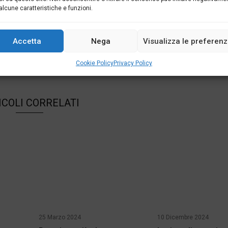
alcune caratteristiche e funzioni.
ualità economica "Il Mondo del Lavoro"
Accetta
Nega
Visualizza le preferen
Cookie Policy
Privacy Policy
ICOLI CORRELATI
25 Marzo 2024
10 Dicembre 2024