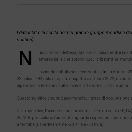
I dati Istat e la scelta del più grande gruppo mondiale del
politica)
N
uovo record dell’occupazione in Italia mentre Luxotti
emerse ieri e che aprono nuovi orizzonti nel mondo
Iniziando dall’ultimo rilevamento
Istat
: a ottobre 2
23 milioni 694 mila e registra, rispetto a ottobre 2022, un au
dipendenti a termine risulta, invece, inferiore di 64 mila unità.
Questo significa che, su base mensile, il tasso di occupazione sa
Nello specifico, l’occupazione aumenta di 27 mila unità (+0,1%)
2022. In particolare, l’aumento riguarda i dipendenti permanent
a termine (rispettivamente -20 mila e -64 mila).