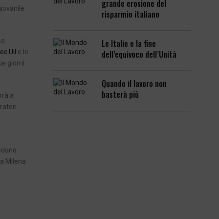
grande erosione del
giovanile
risparmio italiano
Lo
Le Italie e la fine
tec Uil
e le
dell’equivoco dell’Unità
ue giorni
Quando il lavoro non
basterà più
rrà a
ratori
iedono
va Milena