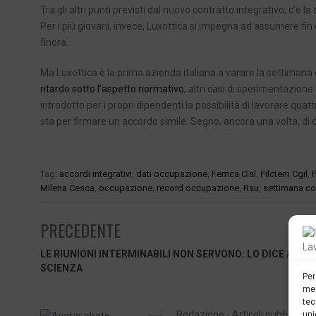
Tra gli altri punti previsti dal nuovo contratto integrativo, c’è l
Per i più giovani, invece, Luxottica si impegna ad assumere fi
finora.
Ma Luxottica è la prima azienda italiana a varare la settimana
ritardo sotto l’aspetto normativo
, altri casi di sperimentazio
introdotto per i propri dipendenti la possibilità di lavorare quat
sta per firmare un accordo simile. Segno, ancora una volta, di c
Tag:
accordi integrativi
,
dati occupazione
,
Femca Cisl
,
Filctem Cgil
,
F
Milena Cesca
,
occupazione
,
record occupazione
,
Rsu
,
settimana co
PRECEDENTE
LE RIUNIONI INTERMINABILI NON SERVONO: LO DICE ANCH
SCIENZA
Per
mem
tec
Redazione - Articoli pubblicati: 
uni