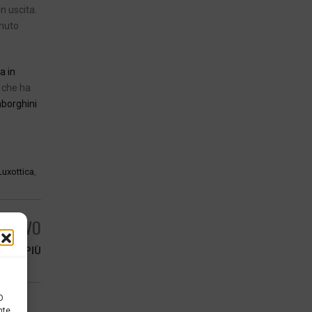
in uscita.
enuto
ia in
 che ha
borghini
Luxottica
,
ESSIVO
O DI PIÙ
D
nte