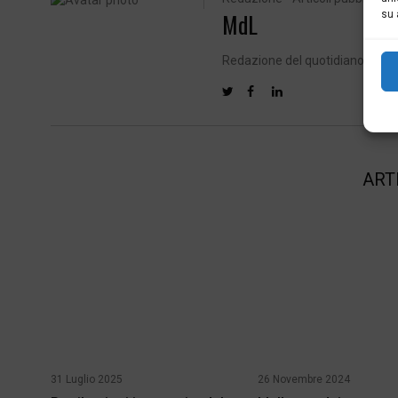
MdL
su 
Redazione del quotidiano di att
ART
31 Luglio 2025
26 Novembre 2024