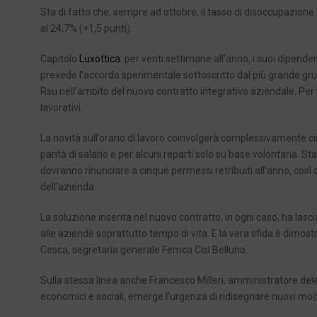
Sta di fatto che, sempre ad ottobre, il tasso di disoccupazione 
al 24,7% (+1,5 punti).
Capitolo
Luxottica
: per venti settimane all’anno, i suoi dipende
prevede l’accordo sperimentale sottoscritto dal più grande gru
Rsu nell’ambito del nuovo contratto integrativo aziendale. Per t
lavorativi.
La novità sull’orario di lavoro coinvolgerà complessivamente ci
parità di salario e per alcuni reparti solo su base volontaria. Sta
dovranno rinunciare a cinque permessi retribuiti all’anno, così da
dell’azienda.
La soluzione inserita nel nuovo contratto, in ogni caso, ha lasciat
alle aziende soprattutto tempo di vita. E la vera sfida è dimos
Cesca, segretaria generale Femca Cisl Belluno.
Sulla stessa linea anche Francesco Milleri, amministratore del
economici e sociali, emerge l’urgenza di ridisegnare nuovi mode