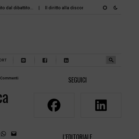
ito dal dibattito…
Il diritto alla disconnessione (per chi è in…
ORT
SEGUICI
 Commenti
ca
L'EDITORIALE