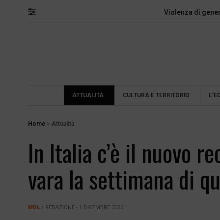
Violenza di gene
ATTUALITÀ
CULTURA E TERRITORIO
L’E
Home
>
Attualità
In Italia c’è il nuovo r
vara la settimana di qu
MDL
/ REDAZIONE - 1 DICEMBRE 2023