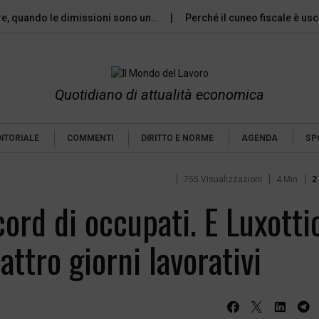
re, quando le dimissioni sono un…
Perché il cuneo fiscale è usc
Quotidiano di attualità economica
DITORIALE
COMMENTI
DIRITTO E NORME
AGENDA
SP
755 Visualizzazioni
4 Min
2
ecord di occupati. E Luxotti
attro giorni lavorativi