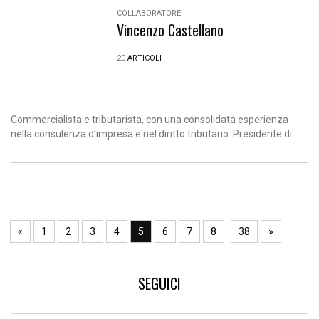
COLLABORATORE
Vincenzo Castellano
20
ARTICOLI
Commercialista e tributarista, con una consolidata esperienza
nella consulenza d’impresa e nel diritto tributario. Presidente di ...
«
1
2
3
4
5
6
7
8
38
»
SEGUICI