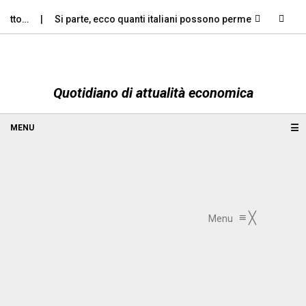
o…
Si parte, ecco quanti italiani possono permettersi le…
Al
Quotidiano di attualità economica
☰
≡
╳
Menu