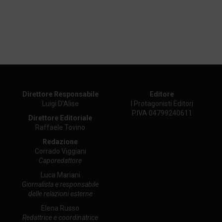
Direttore Responsabile
Editore
Luigi D’Alise
I Protagonisti Editori
P.IVA 04799240611
Direttore Editoriale
Raffaele Tovino
Redazione
Corrado Viggiani
Caporedattore
Luca Mariani
Giornalista e responsabile
delle relazioni esterne
Elena Russo
Redattrice e coordinatrice