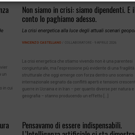
anza
Non siamo in crisi: siamo dipendenti. E i
conto lo paghiamo adesso.
de
La crisi energetica alla luce degli attuali scenari geopol
VINCENZO CASTELLANO
/ COLLABORATORE - 9 APRILE 2026
La crisi energetica che stiamo vivendo non è una parentesi
avier
congiunturale, ma l’espressione più evidente di una fragilità
a un
strutturale che oggi emerge con forza dentro uno scenario
internazionale segnato da conflitti aperti e tensioni crescent
 in cui
guerre in Ucraina e in Iran – per quanto diverse per natura e
geografia – stanno producendo un effetto […]
sura
Pensavamo di essere indispensabili.
L’Intelligenza artificiale ci sta dimostra