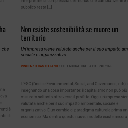
 un
interpretare la complessità del mondo che cambia. Mentre il
pubblico resta […]
 ha
Non esiste sostenibilità se muore un
territorio
ò che
Un’impresa viene valutata anche per il suo impatto am
ù
sociale e organizzativo
VINCENZO CASTELLANO
/ COLLABORATORE - 4 GIUGNO 2026
L’ESG (l’indice Environmental, Social, and Governance, ndr) c
una
insegnando una cosa importante: il capitalismo non può più
rova
misurato soltanto attraverso il profitto. Oggi un’impresa vie
ne
valutata anche per il suo impatto ambientale, sociale e
renti è
organizzativo. È un cambio di paradigma culturale prima an
nto di
economico. Ma dentro questo nuovo modello esiste ancora 