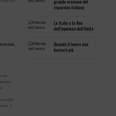
 dibattito
grande erosione del
risparmio italiano
Le Italie e la fine
dell’equivoco dell’Unità
Quando il lavoro non
bientale,
basterà più
i sta
 essere
ne
cora che
una […]