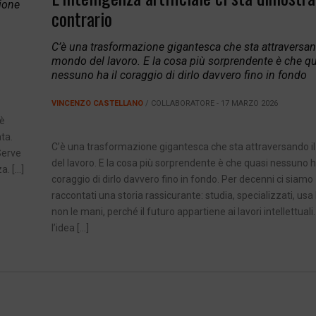
zione
contrario
C’è una trasformazione gigantesca che sta attraversan
mondo del lavoro. E la cosa più sorprendente è che q
nessuno ha il coraggio di dirlo davvero fino in fondo
VINCENZO CASTELLANO
/ COLLABORATORE - 17 MARZO 2026
 è
ta.
C’è una trasformazione gigantesca che sta attraversando 
Serve
del lavoro. E la cosa più sorprendente è che quasi nessuno ha
a. […]
coraggio di dirlo davvero fino in fondo. Per decenni ci siamo
raccontati una storia rassicurante: studia, specializzati, usa 
non le mani, perché il futuro appartiene ai lavori intellettuali.
l’idea […]