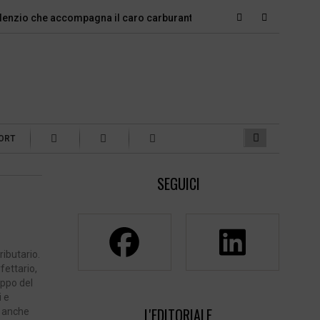
o che accompagna il caro carburante
Violenza di genere, quan
ORT
SEGUICI
ributario.
fettario,
uppo del
i e
L'EDITORIALE
e anche