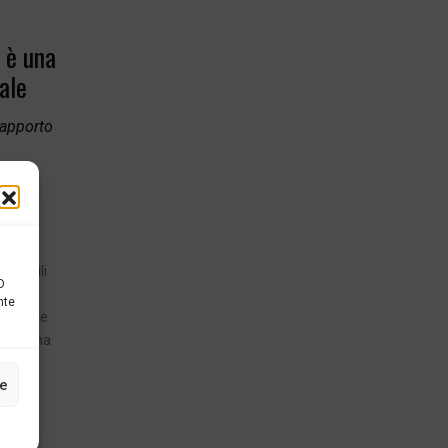
: è una
ale
rapporto
o a
possibili
D
i
nte
i sempre
 e da una
ze