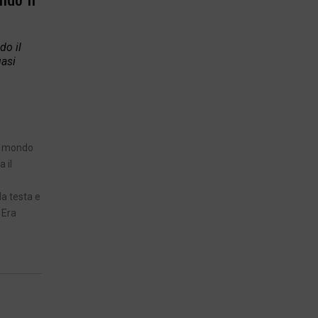
do il
uasi
il mondo
 il
la testa e
 Era