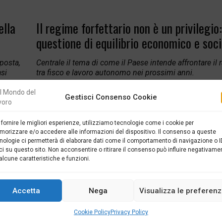
ella
Il regime forfettario non è un privilegio
questione di equilibrio economico e soci
sposta,
Centrale il tema di come il Paese intende affrontare il 
asi
tra fisco e lavoro autonomo nei prossimi anni.
a
VINCENZO CASTELLANO
/ COLLABORATORE - 17 APRILE 2026
Gestisci Consenso Cookie
Nelle ultime settimane il dibattito politico nazionale è tornat
 fornire le migliori esperienze, utilizziamo tecnologie come i cookie per
orizzare e/o accedere alle informazioni del dispositivo. Il consenso a queste
muoversi lungo direttrici già viste: ipotesi di crisi di governo, 
nologie ci permetterà di elaborare dati come il comportamento di navigazione o I
a mai
elezioni anticipate e, sullo sfondo, una legge di bilancio che s
ci su questo sito. Non acconsentire o ritirare il consenso può influire negativame
rrendo
preannuncia complessa, condizionata da margini finanziar
alcune caratteristiche e funzioni.
più ridotti. In questo contesto, caratterizzato da incertezza
crescente pressione sui conti pubblici, […]
Accetta
Nega
Visualizza le preferen
Cookie Policy
Privacy Policy