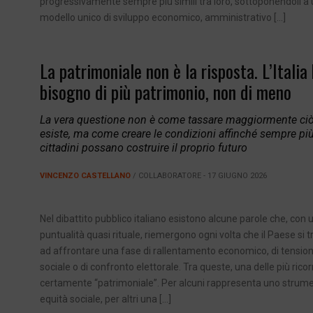
progressivamente sempre più simili tra loro, sottoponendoli a
modello unico di sviluppo economico, amministrativo […]
La patrimoniale non è la risposta. L’Italia
bisogno di più patrimonio, non di meno
La vera questione non è come tassare maggiormente ci
esiste, ma come creare le condizioni affinché sempre pi
cittadini possano costruire il proprio futuro
VINCENZO CASTELLANO
/ COLLABORATORE - 17 GIUGNO 2026
Nel dibattito pubblico italiano esistono alcune parole che, con 
puntualità quasi rituale, riemergono ogni volta che il Paese si t
ad affrontare una fase di rallentamento economico, di tensio
sociale o di confronto elettorale. Tra queste, una delle più ricor
certamente “patrimoniale”. Per alcuni rappresenta uno strume
equità sociale, per altri una […]