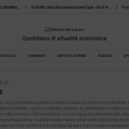
tito…
Il diritto alla disconnessione (per chi è in…
Il silenzi
Quotidiano di attualità economica
DITORIALE
COMMENTI
DIRITTO E NORME
AGENDA
SP
i: 20
o
on una consolidata esperienza nella consulenza d’impresa e nel diritto t
liana Forfettari, il primo sindacato dedicato ai contribuenti in regime for
e nella crescita e nell’innovazione, con uno sguardo particolare allo svil
onomia, politica e cultura mediterranea, crede nella costruzione di ret
resso. Vive tra Roma e il Sud Italia, da dove trae energia e ispirazion