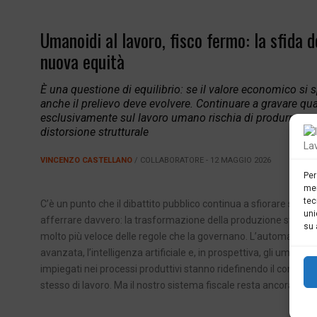
Umanoidi al lavoro, fisco fermo: la sfida d
nuova equità
È una questione di equilibrio: se il valore economico si 
anche il prelievo deve evolvere. Continuare a gravare qu
esclusivamente sul lavoro umano rischia di produrre un
distorsione strutturale
VINCENZO CASTELLANO
/ COLLABORATORE - 12 MAGGIO 2026
Per
mem
tec
C’è un punto che il dibattito pubblico continua a sfiorare senz
uni
afferrare davvero: la trasformazione della produzione sta co
su 
molto più veloce delle regole che la governano. L’automazione
avanzata, l’intelligenza artificiale e, in prospettiva, gli umanoidi
impiegati nei processi produttivi stanno ridefinendo il concetto
stesso di lavoro. Ma il nostro sistema fiscale resta ancorato […]