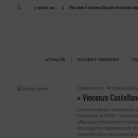
e dimissioni sono un…
Perché il cuneo fiscale è uscito dal dibat
ATTUALITÀ
CULTURA E TERRITORIO
L’E
Collaboratore - Articoli pubblicat
» Vincenzo Castellan
Commercialista e tributarista, c
Presidente di UIFOR – Unione Ita
affianca professionisti e impres
Mezzogiorno. Appassionato di ec
comunità come strumento di prog