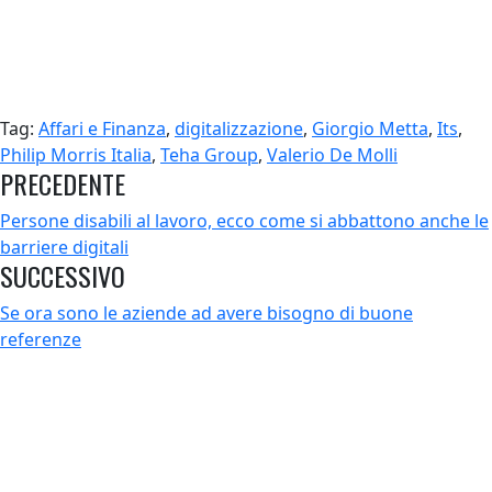
Tag:
Affari e Finanza
,
digitalizzazione
,
Giorgio Metta
,
Its
,
Philip Morris Italia
,
Teha Group
,
Valerio De Molli
PRECEDENTE
Persone disabili al lavoro, ecco come si abbattono anche le
barriere digitali
SUCCESSIVO
Se ora sono le aziende ad avere bisogno di buone
referenze