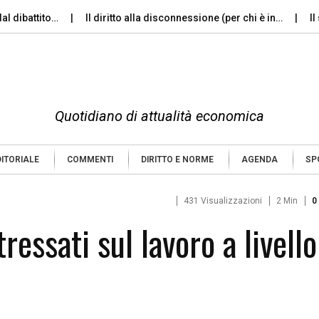
attito…
Il diritto alla disconnessione (per chi è in…
Il silen
Quotidiano di attualità economica
DITORIALE
COMMENTI
DIRITTO E NORME
AGENDA
SP
431 Visualizzazioni
2 Min
0
tressati sul lavoro a livello