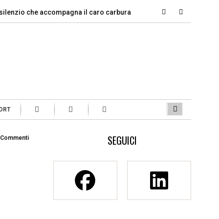
zio che accompagna il caro carburante
Violenza di genere, qu
ORT
SEGUICI
 Commenti