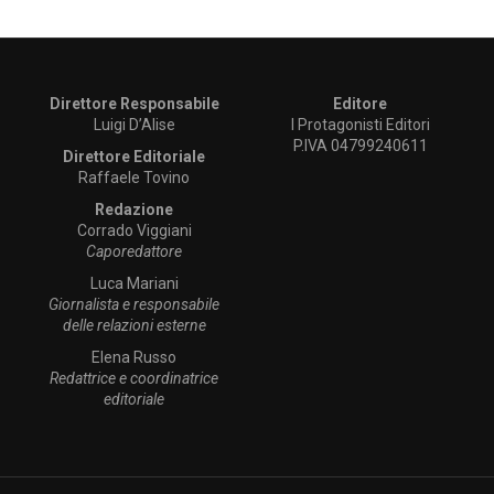
Direttore Responsabile
Editore
Luigi D’Alise
I Protagonisti Editori
P.IVA 04799240611
Direttore Editoriale
Raffaele Tovino
Redazione
Corrado Viggiani
Caporedattore
Luca Mariani
Giornalista e responsabile
delle relazioni esterne
Elena Russo
Redattrice e coordinatrice
editoriale