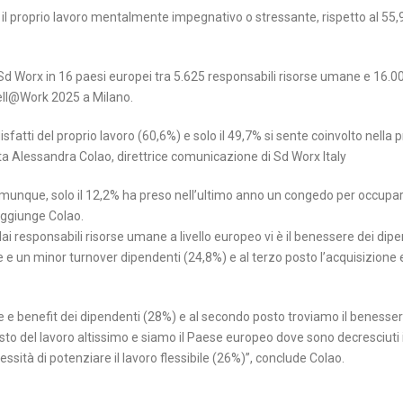
era il proprio lavoro mentalmente impegnativo o stressante, rispetto al 55,
Sd Worx in 16 paesi europei tra 5.625 responsabili risorse umane e 16.0
Well@Work 2025 a Milano.
sfatti del proprio lavoro (60,6%) e solo il 49,7% si sente coinvolto nella 
ta Alessandra Colao, direttrice comunicazione di Sd Worx Italy
, comunque, solo il 12,2% ha preso nell’ultimo anno un congedo per occupar
aggiunge Colao.
dai responsabili risorse umane a livello europeo vi è il benessere dei dip
 e un minor turnover dipendenti (24,8%) e al terzo posto l’acquisizione e
ione e benefit dei dipendenti (28%) e al secondo posto troviamo il benesse
o del lavoro altissimo e siamo il Paese europeo dove sono decresciuti i
ssità di potenziare il lavoro flessibile (26%)”, conclude Colao.