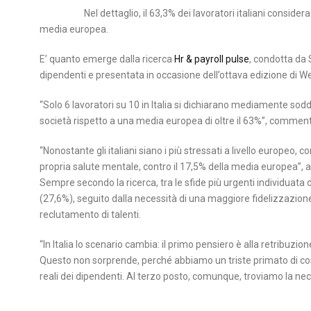
Nel dettaglio, il 63,3% dei lavoratori italiani consid
media europea.
E’ quanto emerge dalla ricerca
Hr & payroll pulse
, condotta da 
dipendenti e presentata in occasione dell’ottava edizione di 
“Solo 6 lavoratori su 10 in Italia si dichiarano mediamente soddi
società rispetto a una media europea di oltre il 63%”, commen
“Nonostante gli italiani siano i più stressati a livello europeo
propria salute mentale, contro il 17,5% della media europea”, 
Sempre secondo la ricerca, tra le sfide più urgenti individuata 
(27,6%), seguito dalla necessità di una maggiore fidelizzazione
reclutamento di talenti.
“In Italia lo scenario cambia: il primo pensiero è alla retribuz
Questo non sorprende, perché abbiamo un triste primato di cost
reali dei dipendenti. Al terzo posto, comunque, troviamo la nece