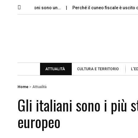
 le dimissioni sono un…
Perché il cuneo fiscale è uscito dal dib
ATTUALITÀ
CULTURA E TERRITORIO
L’E
Home
>
Attualità
Gli italiani sono i più s
europeo