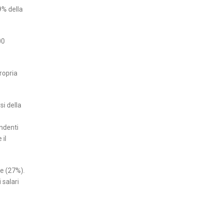
9% della
00
propria
si della
endenti
 il
re (27%).
 salari