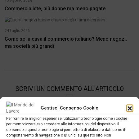
13 Agosto 2024
Commercialiste, più donne ma meno pagate
24 Luglio 2026
Come se la cava il commercio italiano? Meno negozi,
ma società più grandi
SCRIVI UN COMMENTO ALL'ARTICOLO
Gestisci Consenso Cookie
Per fornire le migliori esperienze, utilizziamo tecnologie come i cookie
per memorizzare e/o accedere alle informazioni del dispositivo. Il
consenso a queste tecnologie ci permetterà di elaborare dati come il
comportamento di navigazione o ID unici su questo sito. Non