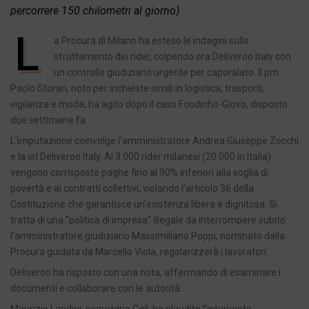
percorrere 150 chilometri al giorno)
L
a Procura di Milano ha esteso le indagini sullo
sfruttamento dei rider, colpendo ora Deliveroo Italy con
un controllo giudiziario urgente per caporalato. Il pm
Paolo Storari, noto per inchieste simili in logistica, trasporti,
vigilanza e moda, ha agito dopo il caso Foodinho-Glovo, disposto
due settimane fa.
L’imputazione coinvolge l’amministratore Andrea Giuseppe Zocchi
e la srl Deliveroo Italy. Ai 3.000 rider milanesi (20.000 in Italia)
vengono corrisposte paghe fino al 90% inferiori alla soglia di
povertà e ai contratti collettivi, violando l’articolo 36 della
Costituzione che garantisce un’esistenza libera e dignitosa. Si
tratta di una “politica di impresa” illegale da interrompere subito:
l’amministratore giudiziario Massimiliano Poppi, nominato dalla
Procura guidata da Marcello Viola, regolarizzerà i lavoratori.
Deliveroo ha risposto con una nota, affermando di esaminare i
documenti e collaborare con le autorità.