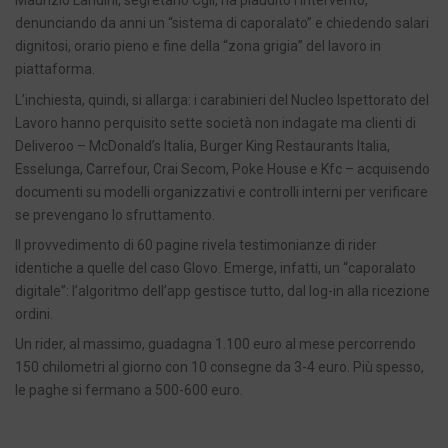
Maurizio Landini, segretario Cgil, ha plaudito l’intervento,
denunciando da anni un “sistema di caporalato” e chiedendo salari
dignitosi, orario pieno e fine della “zona grigia” del lavoro in
piattaforma.
L’inchiesta, quindi, si allarga: i carabinieri del Nucleo Ispettorato del
Lavoro hanno perquisito sette società non indagate ma clienti di
Deliveroo – McDonald’s Italia, Burger King Restaurants Italia,
Esselunga, Carrefour, Crai Secom, Poke House e Kfc – acquisendo
documenti su modelli organizzativi e controlli interni per verificare
se prevengano lo sfruttamento.
Il provvedimento di 60 pagine rivela testimonianze di rider
identiche a quelle del caso Glovo. Emerge, infatti, un “caporalato
digitale”: l’algoritmo dell’app gestisce tutto, dal log-in alla ricezione
ordini.
Un rider, al massimo, guadagna 1.100 euro al mese percorrendo
150 chilometri al giorno con 10 consegne da 3-4 euro. Più spesso,
le paghe si fermano a 500-600 euro.