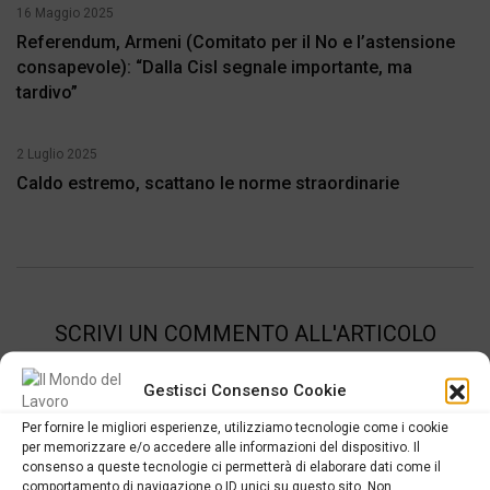
16 Maggio 2025
Referendum, Armeni (Comitato per il No e l’astensione
consapevole): “Dalla Cisl segnale importante, ma
tardivo”
2 Luglio 2025
Caldo estremo, scattano le norme straordinarie
SCRIVI UN COMMENTO ALL'ARTICOLO
Gestisci Consenso Cookie
Per fornire le migliori esperienze, utilizziamo tecnologie come i cookie
per memorizzare e/o accedere alle informazioni del dispositivo. Il
consenso a queste tecnologie ci permetterà di elaborare dati come il
comportamento di navigazione o ID unici su questo sito. Non