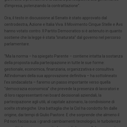
d’impresa, potenziando la contrattazione”.
Ora, il testo in discussione al Senato è stato approvato dal
centrodestra, Azione e Italia Viva. Il Movimento Cinque Stelle e Avs
hanno votato contro. Il Partito Democratico si è astenuto in quanto
sostiene che la legge è stata “snaturata” dal governo nel percorso
parlamentare.
“Ma la norma – ha spiegato Parente – contiene intatta la sostanza
della proposta sulla partecipazione in tutte le sue forme:
gestionale, economica, finanziaria, organizzativa e consultiva.
All’indomani della sua approvazione definitiva – ha sottolineato
l’ex sindacalista – faremo un passo importante verso quella
“democrazia economica” che prevede la presenza di lavoratori e
di loro rappresentanti nei board decisionali aziendali, la
partecipazione agli utili, al capitale azionario, la condivisione di
scelte strategiche. Una battaglia che la Cisl ha condotto fin dalle
origine, dai tempi di Giulio Pastore. E che sorprende che almeno il
Pd non faccia sua: i grandi cambiamenti tecnologici, le turbolenze