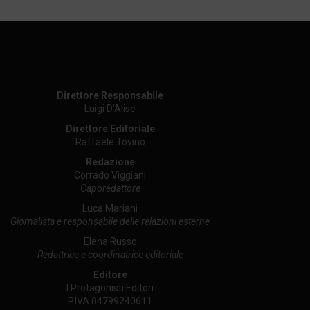
Direttore Responsabile
Luigi D’Alise
Direttore Editoriale
Raffaele Tovino
Redazione
Corrado Viggiani
Caporedattore
Luca Mariani
Giornalista e responsabile delle relazioni esterne
Elena Russo
Redattrice e coordinatrice editoriale
Editore
I Protagonisti Editori
P.IVA 04799240611