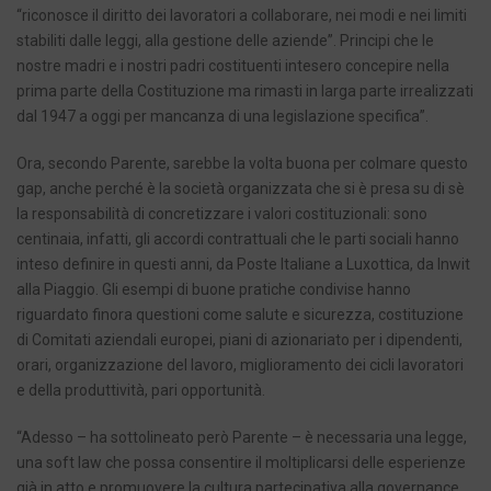
“riconosce il diritto dei lavoratori a collaborare, nei modi e nei limiti
stabiliti dalle leggi, alla gestione delle aziende”. Principi che le
nostre madri e i nostri padri costituenti intesero concepire nella
prima parte della Costituzione ma rimasti in larga parte irrealizzati
dal 1947 a oggi per mancanza di una legislazione specifica”.
Ora, secondo Parente, sarebbe la volta buona per colmare questo
gap, anche perché è la società organizzata che si è presa su di sè
la responsabilità di concretizzare i valori costituzionali: sono
centinaia, infatti, gli accordi contrattuali che le parti sociali hanno
inteso definire in questi anni, da Poste Italiane a Luxottica, da Inwit
alla Piaggio. Gli esempi di buone pratiche condivise hanno
riguardato finora questioni come salute e sicurezza, costituzione
di Comitati aziendali europei, piani di azionariato per i dipendenti,
orari, organizzazione del lavoro, miglioramento dei cicli lavoratori
e della produttività, pari opportunità.
“Adesso – ha sottolineato però Parente – è necessaria una legge,
una soft law che possa consentire il moltiplicarsi delle esperienze
già in atto e promuovere la cultura partecipativa alla governance