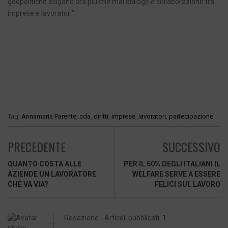
geopolitiche esigono ora più che mai dialogo e collaborazione tra
imprese e lavoratori”.
Tag:
Annamaria Parente
,
cda
,
diritti
,
imprese
,
lavoratori
,
partecipazione
PRECEDENTE
SUCCESSIVO
QUANTO COSTA ALLE
PER IL 60% DEGLI ITALIANI IL
AZIENDE UN LAVORATORE
WELFARE SERVE A ESSERE
CHE VA VIA?
FELICI SUL LAVORO
Redazione - Articoli pubblicati: 1