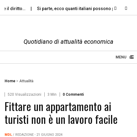
il diritto…
Si parte, ecco quanti italiani possono permettersi le
Quotidiano di attualità economica
≡
☰
MENU
Home
>
Attualità
520 Visualizzazioni
3 Min
0 Commenti
Fittare un appartamento ai
turisti non è un lavoro facile
MDL
/ REDAZIONE - 21 GIUGNO 2024