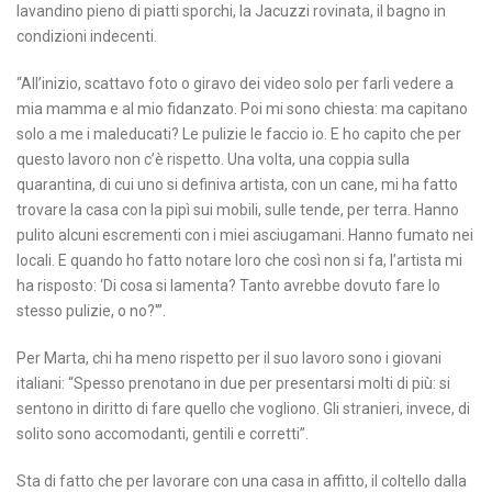
lavandino pieno di piatti sporchi, la Jacuzzi rovinata, il bagno in
condizioni indecenti.
“All’inizio, scattavo foto o giravo dei video solo per farli vedere a
mia mamma e al mio fidanzato. Poi mi sono chiesta: ma capitano
solo a me i maleducati? Le pulizie le faccio io. E ho capito che per
questo lavoro non c’è rispetto. Una volta, una coppia sulla
quarantina, di cui uno si definiva artista, con un cane, mi ha fatto
trovare la casa con la pipì sui mobili, sulle tende, per terra. Hanno
pulito alcuni escrementi con i miei asciugamani. Hanno fumato nei
locali. E quando ho fatto notare loro che così non si fa, l’artista mi
ha risposto: ‘Di cosa si lamenta? Tanto avrebbe dovuto fare lo
stesso pulizie, o no?'”.
Per Marta, chi ha meno rispetto per il suo lavoro sono i giovani
italiani: “Spesso prenotano in due per presentarsi molti di più: si
sentono in diritto di fare quello che vogliono. Gli stranieri, invece, di
solito sono accomodanti, gentili e corretti”.
Sta di fatto che per lavorare con una casa in affitto, il coltello dalla