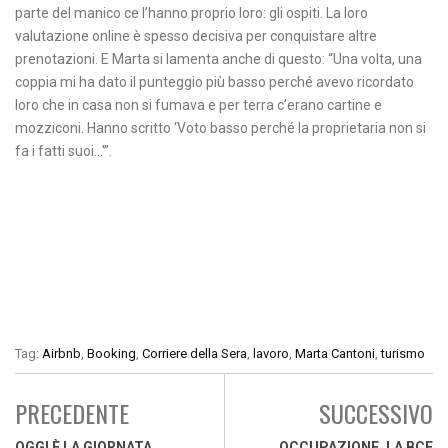
parte del manico ce l’hanno proprio loro: gli ospiti. La loro
valutazione online è spesso decisiva per conquistare altre
prenotazioni. E Marta si lamenta anche di questo: “Una volta, una
coppia mi ha dato il punteggio più basso perché avevo ricordato
loro che in casa non si fumava e per terra c’erano cartine e
mozziconi. Hanno scritto ‘Voto basso perché la proprietaria non si
fa i fatti suoi…'”.
Tag:
Airbnb
,
Booking
,
Corriere della Sera
,
lavoro
,
Marta Cantoni
,
turismo
PRECEDENTE
SUCCESSIVO
OGGI È LA GIORNATA
OCCUPAZIONE, LA BCE