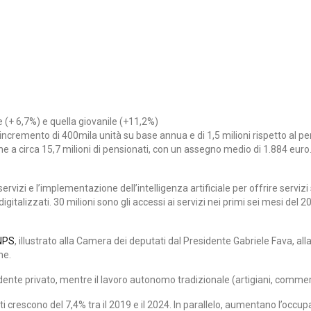
 (+ 6,7%) e quella giovanile (+11,2%)
un incremento di 400mila unità su base annua e di 1,5 milioni rispetto al 
a circa 15,7 milioni di pensionati, con un assegno medio di 1.884 euro. G
 servizi e l’implementazione dell’intelligenza artificiale per offrire servi
igitalizzati. 30 milioni sono gli accessi ai servizi nei primi sei mesi de
INPS
, illustrato alla Camera dei deputati dal Presidente Gabriele Fava, al
ne.
ndente privato, mentre il lavoro autonomo tradizionale (artigiani, commerci
 crescono del 7,4% tra il 2019 e il 2024. In parallelo, aumentano l’occup