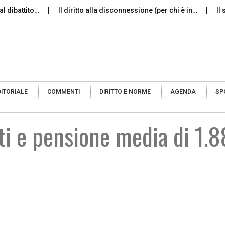
ttito…
Il diritto alla disconnessione (per chi è in…
Il silenz
DITORIALE
COMMENTI
DIRITTO E NORME
AGENDA
SP
ati e pensione media di 1.