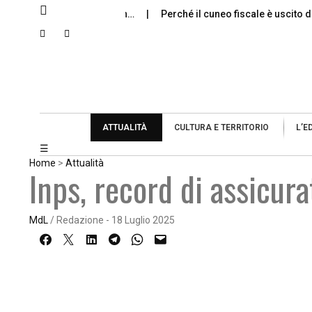
le dimissioni sono un…
Perché il cuneo fiscale è uscito dal diba
ATTUALITÀ
CULTURA E TERRITORIO
L’E
☰
Home
>
Attualità
Inps, record di assicur
MdL
/ Redazione - 18 Luglio 2025