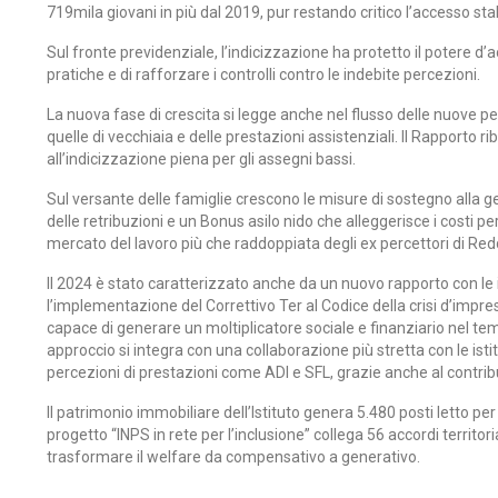
719mila giovani in più dal 2019, pur restando critico l’accesso stab
Sul fronte previdenziale, l’indicizzazione ha protetto il potere d’ac
pratiche e di rafforzare i controlli contro le indebite percezioni.
La nuova fase di crescita si legge anche nel flusso delle nuove pen
quelle di vecchiaia e delle prestazioni assistenziali. Il Rapporto r
all’indicizzazione piena per gli assegni bassi.
Sul versante delle famiglie crescono le misure di sostegno alla g
delle retribuzioni e un Bonus asilo nido che alleggerisce i costi p
mercato del lavoro più che raddoppiata degli ex percettori di Redd
Il 2024 è stato caratterizzato anche da un nuovo rapporto con le i
l’implementazione del Correttivo Ter al Codice della crisi d’impres
capace di generare un moltiplicatore sociale e finanziario nel temp
approccio si integra con una collaborazione più stretta con le istitu
percezioni di prestazioni come ADI e SFL, grazie anche al contribu
Il patrimonio immobiliare dell’Istituto genera 5.480 posti letto per 
progetto “INPS in rete per l’inclusione” collega 56 accordi territ
trasformare il welfare da compensativo a generativo.