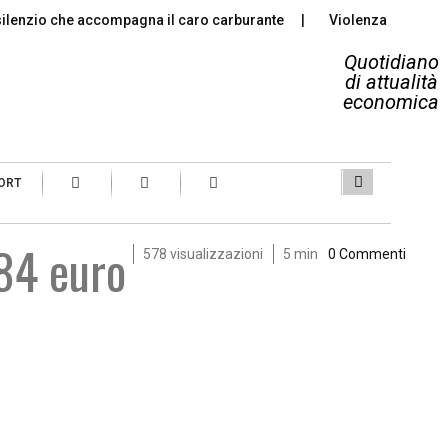
io che accompagna il caro carburante
Violenza di genere, quan
Quotidiano
di attualità
economica
ORT
884 euro
578 visualizzazioni
5 min
0 Commenti