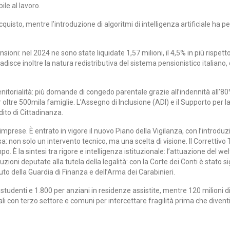
ile al lavoro.
quisto, mentre l’introduzione di algoritmi di intelligenza artificiale ha pe
sioni: nel 2024 ne sono state liquidate 1,57 milioni, il 4,5% in più rispet
ibadisce inoltre la natura redistributiva del sistema pensionistico italian
enitorialità: più domande di congedo parentale grazie all’indennità all
er oltre 500mila famiglie. L’Assegno di Inclusione (ADI) e il Supporto per
ito di Cittadinanza.
mprese. È entrato in vigore il nuovo Piano della Vigilanza, con l’introduz
a: non solo un intervento tecnico, ma una scelta di visione. Il Correttivo
o. È la sintesi tra rigore e intelligenza istituzionale: l’attuazione del 
zioni deputate alla tutela della legalità: con la Corte dei Conti è stato si
to della Guardia di Finanza e dell’Arma dei Carabinieri.
studenti e 1.800 per anziani in residenze assistite, mentre 120 milioni di eu
oriali con terzo settore e comuni per intercettare fragilità prima che div