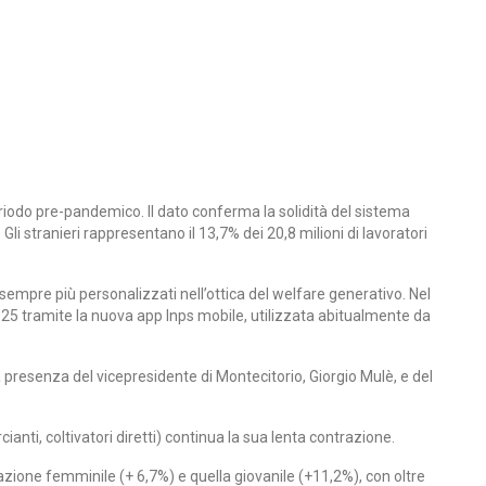
periodo pre-pandemico. Il dato conferma la solidità del sistema
li stranieri rappresentano il 13,7% dei 20,8 milioni di lavoratori
zi sempre più personalizzati nell’ottica del welfare generativo. Nel
l 2025 tramite la nuova app Inps mobile, utilizzata abitualmente da
la presenza del vicepresidente di Montecitorio, Giorgio Mulè, e del
anti, coltivatori diretti) continua la sua lenta contrazione.
azione femminile (+ 6,7%) e quella giovanile (+11,2%), con oltre