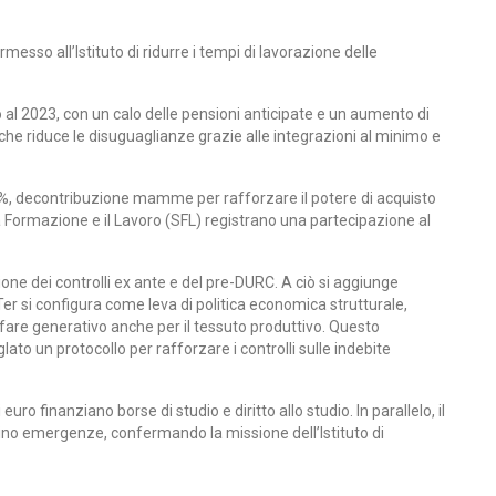
rmesso all’Istituto di ridurre i tempi di lavorazione delle
to al 2023, con un calo delle pensioni anticipate e un aumento di
o, che riduce le disuguaglianze grazie alle integrazioni al minimo e
’80%, decontribuzione mamme per rafforzare il potere di acquisto
 la Formazione e il Lavoro (SFL) registrano una partecipazione al
ione dei controlli ex ante e del pre-DURC. A ciò si aggiunge
 Ter si configura come leva di politica economica strutturale,
welfare generativo anche per il tessuto produttivo. Questo
glato un protocollo per rafforzare i controlli sulle indebite
ro finanziano borse di studio e diritto allo studio. In parallelo, il
entino emergenze, confermando la missione dell’Istituto di