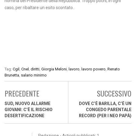
nomina del Presidente della Repubblica. Troppo pochi, in ogni
caso, per ribaltare un esito scontato.
Tag:
Cgil
,
Cnel
,
diritti
,
Giorgia Meloni
,
lavoro
,
lavoro povero
,
Renato
Brunetta
,
salario minimo
PRECEDENTE
SUCCESSIVO
SUD, NUOVO ALLARME
DOVE C’È BARILLA, C’È UN
GIOVANI: C’È IL RISCHIO
CONGEDO PARENTALE
DESERTIFICAZIONE
RECORD (PER I NEO PAPÀ)
Redazione - Articoli pubblicati: 1