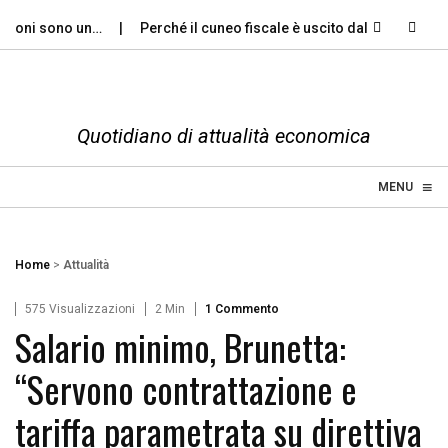
ioni sono un…
Perché il cuneo fiscale è uscito dal dibattito…
Quotidiano di attualità economica
≡
☰
MENU
Home
>
Attualità
575 Visualizzazioni
2 Min
1 Commento
Salario minimo, Brunetta:
“Servono contrattazione e
tariffa parametrata su direttiva