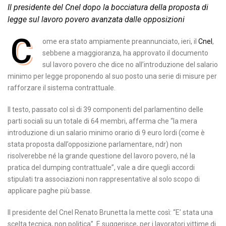
Il presidente del Cnel dopo la bocciatura della proposta di
legge sul lavoro povero avanzata dalle opposizioni
C
ome era stato ampiamente preannunciato, ieri, il
Cnel
,
sebbene a maggioranza, ha approvato il documento
sul lavoro povero che dice no all’introduzione del salario
minimo per legge proponendo al suo posto una serie di misure per
rafforzare il sistema contrattuale.
Il testo, passato col sì di 39 componenti del parlamentino delle
parti sociali su un totale di 64 membri, afferma che “la mera
introduzione di un salario minimo orario di 9 euro lordi (come è
stata proposta dall’opposizione parlamentare, ndr) non
risolverebbe né la grande questione del lavoro povero, né la
pratica del dumping contrattuale”, vale a dire quegli accordi
stipulati tra associazioni non rappresentative al solo scopo di
applicare paghe più basse.
Il presidente del Cnel Renato Brunetta la mette così: “E’ stata una
scelta tecnica, non politica”. E suggerisce, per i lavoratori vittime di