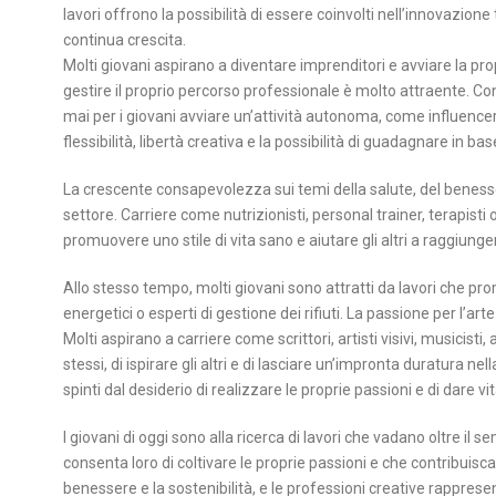
lavori offrono la possibilità di essere coinvolti nell’innovazione
continua crescita.
Molti giovani aspirano a diventare imprenditori e avviare la prop
gestire il proprio percorso professionale è molto attraente. Con 
mai per i giovani avviare un’attività autonoma, come influencer
flessibilità, libertà creativa e la possibilità di guadagnare in 
La crescente consapevolezza sui temi della salute, del benessere
settore. Carriere come nutrizionisti, personal trainer, terapis
promuovere uno stile di vita sano e aiutare gli altri a raggiunger
Allo stesso tempo, molti giovani sono attratti da lavori che p
energetici o esperti di gestione dei rifiuti. La passione per l’a
Molti aspirano a carriere come scrittori, artisti visivi, musicisti
stessi, di ispirare gli altri e di lasciare un’impronta duratura nel
spinti dal desiderio di realizzare le proprie passioni e di dare v
I giovani di oggi sono alla ricerca di lavori che vadano oltre il
consenta loro di coltivare le proprie passioni e che contribuisca 
benessere e la sostenibilità, e le professioni creative rapprese