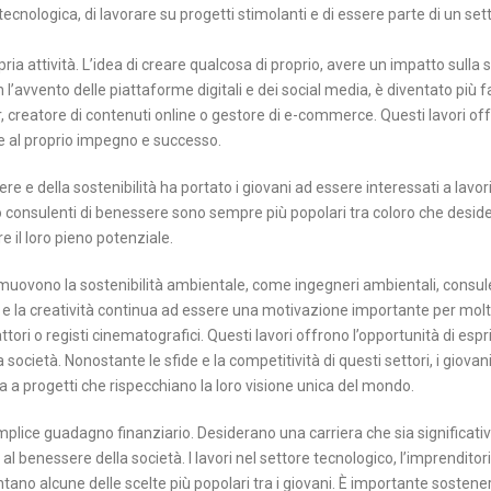
 tecnologica, di lavorare su progetti stimolanti e di essere parte di un set
ria attività. L’idea di creare qualcosa di proprio, avere un impatto sulla 
l’avvento delle piattaforme digitali e dei social media, è diventato più f
, creatore di contenuti online o gestore di e-commerce. Questi lavori of
base al proprio impegno e successo.
 e della sostenibilità ha portato i giovani ad essere interessati a lavori
ti o consulenti di benessere sono sempre più popolari tra coloro che desi
e il loro pieno potenziale.
romuovono la sostenibilità ambientale, come ingegneri ambientali, consul
rte e la creatività continua ad essere una motivazione importante per molt
, attori o registi cinematografici. Questi lavori offrono l’opportunità di es
la società. Nonostante le sfide e la competitività di questi settori, i giova
ita a progetti che rispecchiano la loro visione unica del mondo.
 semplice guadagno finanziario. Desiderano una carriera che sia significati
al benessere della società. I lavori nel settore tecnologico, l’imprenditoria
ntano alcune delle scelte più popolari tra i giovani. È importante sostene