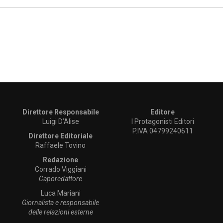
Direttore Responsabile
Editore
Luigi D’Alise
I Protagonisti Editori
P.IVA 04799240611
Direttore Editoriale
Raffaele Tovino
Redazione
Corrado Viggiani
Caporedattore
Luca Mariani
Giornalista e responsabile
delle relazioni esterne