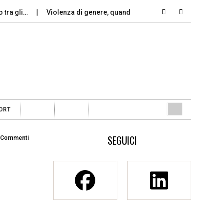
o tra gli…
Violenza di genere, quando le dimissioni sono un…
ORT
SEGUICI
 Commenti