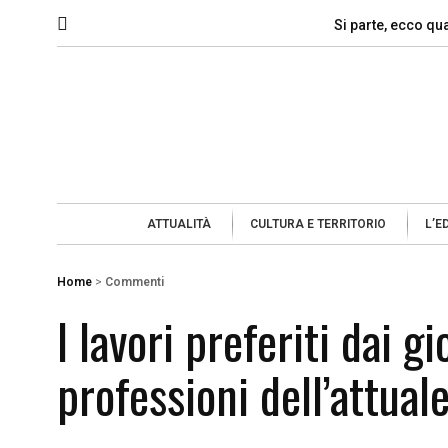
Si parte, ecco qu
ATTUALITÀ
CULTURA E TERRITORIO
L’E
Home
>
Commenti
I lavori preferiti dai g
professioni dell’attual