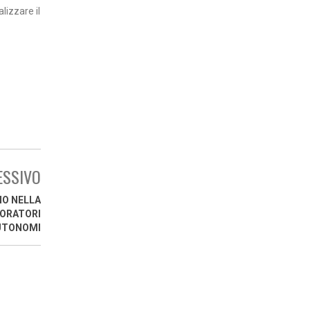
lizzare il
ESSIVO
NO NELLA
VORATORI
UTONOMI