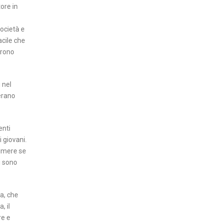
tore in
società e
acile che
frono
 nel
derano
enti
i giovani.
primere se
ni sono
va, che
, il
re e