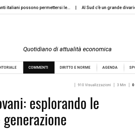
anti italiani possono permettersi le…
Al Sud c’è un grande divari
Quotidiano di attualità economica
DITORIALE
COMMENTI
DIRITTO E NORME
AGENDA
SP
910 Visualizzazioni
3 Min
0
iovani: esplorando le
e generazione