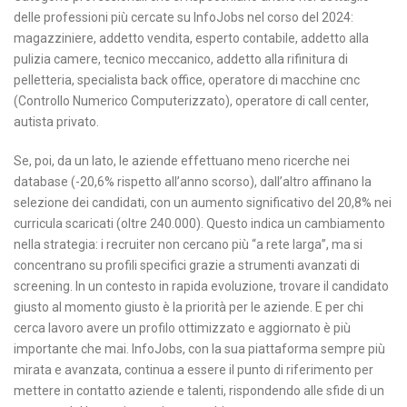
delle professioni più cercate su InfoJobs nel corso del 2024:
magazziniere, addetto vendita, esperto contabile, addetto alla
pulizia camere, tecnico meccanico, addetto alla rifinitura di
pelletteria, specialista back office, operatore di macchine cnc
(Controllo Numerico Computerizzato), operatore di call center,
autista privato.
Se, poi, da un lato, le aziende effettuano meno ricerche nei
database (-20,6% rispetto all’anno scorso), dall’altro affinano la
selezione dei candidati, con un aumento significativo del 20,8% nei
curricula scaricati (oltre 240.000). Questo indica un cambiamento
nella strategia: i recruiter non cercano più “a rete larga”, ma si
concentrano su profili specifici grazie a strumenti avanzati di
screening. In un contesto in rapida evoluzione, trovare il candidato
giusto al momento giusto è la priorità per le aziende. E per chi
cerca lavoro avere un profilo ottimizzato e aggiornato è più
importante che mai. InfoJobs, con la sua piattaforma sempre più
mirata e avanzata, continua a essere il punto di riferimento per
mettere in contatto aziende e talenti, rispondendo alle sfide di un