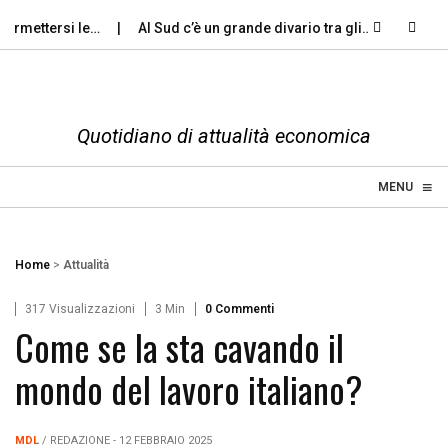
rmettersi le…
Al Sud c’è un grande divario tra gli…
Violenza
Quotidiano di attualità economica
≡
☰
MENU
Home
>
Attualità
317 Visualizzazioni
3 Min
0 Commenti
Come se la sta cavando il
mondo del lavoro italiano?
MDL
/ REDAZIONE - 12 FEBBRAIO 2025