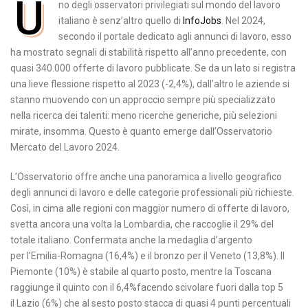
U
no degli osservatori privilegiati sul mondo del lavoro
italiano è senz’altro quello di
InfoJobs
. Nel 2024,
secondo il portale dedicato agli annunci di lavoro, esso
ha mostrato segnali di stabilità rispetto all’anno precedente, con
quasi 340.000 offerte di lavoro pubblicate. Se da un lato si registra
una lieve flessione rispetto al 2023 (-2,4%), dall’altro le aziende si
stanno muovendo con un approccio sempre più specializzato
nella ricerca dei talenti: meno ricerche generiche, più selezioni
mirate, insomma. Questo è quanto emerge dall’Osservatorio
Mercato del Lavoro 2024.
L’Osservatorio offre anche una panoramica a livello geografico
degli annunci di lavoro e delle categorie professionali più richieste.
Così, in cima alle regioni con maggior numero di offerte di lavoro,
svetta ancora una volta la Lombardia, che raccoglie il 29% del
totale italiano. Confermata anche la medaglia d’argento
per l’Emilia-Romagna (16,4%) e il bronzo per il Veneto (13,8%). Il
Piemonte (10%) è stabile al quarto posto, mentre la Toscana
raggiunge il quinto con il 6,4%facendo scivolare fuori dalla top 5
il Lazio (6%) che al sesto posto stacca di quasi 4 punti percentuali