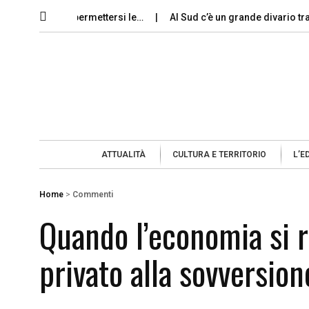
ni possono permettersi le…
Al Sud c’è un grande divario tra gli…
ATTUALITÀ
CULTURA E TERRITORIO
L’E
Home
>
Commenti
Quando l’economia si r
privato alla sovversio