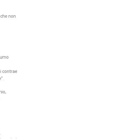
 che non
nsumo
Si contrae
”.
mio,
l
.