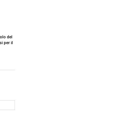
olo del
i per il
o