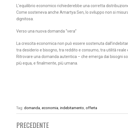
L’equilibrio economico richiederebbe una corretta distribuzione d
Come sosteneva anche Amartya Sen, lo sviluppo non si misura so
dignitosa.
Verso una nuova domanda “vera”
La crescita economica non può essere sostenuta dall’indebitam
tra desiderio e bisogno, tra reddito e consumo, tra utilità real
Ritrovare una domanda autentica – che emerga dai bisogni social
più equa, e finalmente, più umana.
Tag:
domanda
,
economia
,
indebitamento
,
offerta
PRECEDENTE