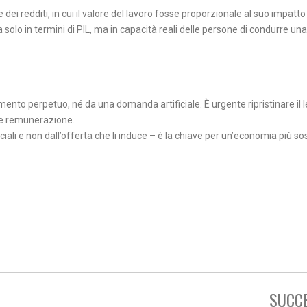
ei redditi, in cui il valore del lavoro fosse proporzionale al suo impatto
lo in termini di PIL, ma in capacità reali delle persone di condurre una
ento perpetuo, né da una domanda artificiale. È urgente ripristinare il
e e remunerazione.
i e non dall’offerta che li induce – è la chiave per un’economia più sos
SUCC