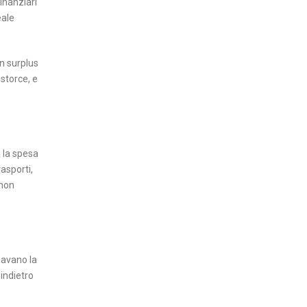
inanziari
eale
n surplus
storce, e
a la spesa
rasporti,
 non
egavano la
 indietro