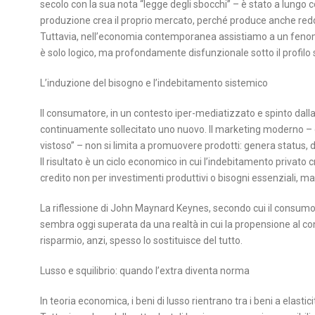
secolo con la sua nota “legge degli sbocchi” – è stato a lungo c
produzione crea il proprio mercato, perché produce anche re
Tuttavia, nell’economia contemporanea assistiamo a un fenom
è solo logico, ma profondamente disfunzionale sotto il profilo
L’induzione del bisogno e l’indebitamento sistemico
Il consumatore, in un contesto iper-mediatizzato e spinto dall
continuamente sollecitato uno nuovo. Il marketing moderno – 
vistoso” – non si limita a promuovere prodotti: genera status, d
Il risultato è un ciclo economico in cui l’indebitamento privato 
credito non per investimenti produttivi o bisogni essenziali, 
La riflessione di John Maynard Keynes, secondo cui il consumo 
sembra oggi superata da una realtà in cui la propensione al con
risparmio, anzi, spesso lo sostituisce del tutto.
Lusso e squilibrio: quando l’extra diventa norma
In teoria economica, i beni di lusso rientrano tra i beni a elasti