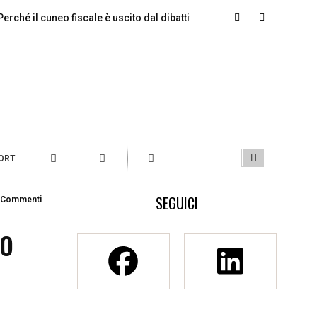
il cuneo fiscale è uscito dal dibattito…
Si parte, ecco quanti i
ORT
SEGUICI
 Commenti
to