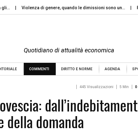
Violenza di genere, quando le dimissioni sono un…
Perché 
Quotidiano di attualità economica
DITORIALE
COMMENTI
DIRITTO E NORME
AGENDA
SP
445 Visualizzazioni
5 Min
0
ovescia: dall’indebitamen
ne della domanda