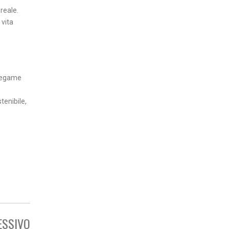
 reale.
 vita
 legame
tenibile,
ESSIVO