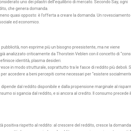
onsiderato uno dei pilastri dell’equilibrio di mercato. Secondo Say, ogni
ddito, che genera domanda.
eno quasi opposto: è l’offerta a creare la domanda. Un rovesciamento
 sociale ed economico.
a pubblicità, non esprime più un bisogno preesistente, ma ne viene
già analizzato criticamente da Thorstein Veblen con il concetto di “co
efinisce identità, plasma desideri.
cresce in modo strutturale, soprattutto tra le fasce di reddito più deboli. 
ma per accedere a beni percepiti come necessari per “esistere socialmente
dipende dal reddito disponibile e dalla propensione marginale al rispar
sumo si sgancia dal reddito, e si ancora al credito. Il consumo precede i
cità positiva rispetto al reddito: al crescere del reddito, cresce la domanda