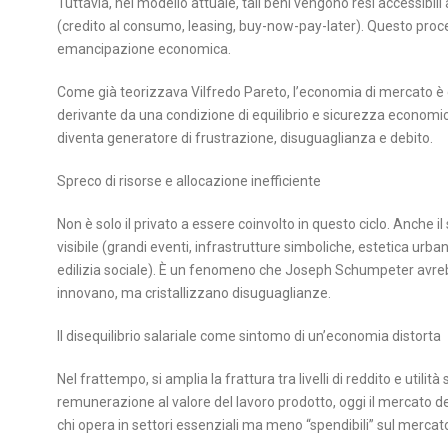
Tuttavia, nel modello attuale, tali beni vengono resi accessibil
(credito al consumo, leasing, buy-now-pay-later). Questo proc
emancipazione economica.
Come già teorizzava Vilfredo Pareto, l’economia di mercato è c
derivante da una condizione di equilibrio e sicurezza economic
diventa generatore di frustrazione, disuguaglianza e debito.
Spreco di risorse e allocazione inefficiente
Non è solo il privato a essere coinvolto in questo ciclo. Anche il
visibile (grandi eventi, infrastrutture simboliche, estetica urbana
edilizia sociale). È un fenomeno che Joseph Schumpeter avrebb
innovano, ma cristallizzano disuguaglianze.
Il disequilibrio salariale come sintomo di un’economia distorta
Nel frattempo, si amplia la frattura tra livelli di reddito e util
remunerazione al valore del lavoro prodotto, oggi il mercato del 
chi opera in settori essenziali ma meno “spendibili” sul mercat