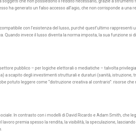
i a soggetti che non possiedono il reddito necessario, grazie a strumenti f
esso ha generato un falso accesso all’agio, che non corrisponde a una r
ompatibile con l’esistenza del lusso, purché quest’ultimo rappresenti u
a. Quando invece il lusso diventa la norma imposta, la sua funzione si di
 settore pubblico – per logiche elettorali o mediatiche – talvolta privilegi
) a scapito degli investimenti strutturali e duraturi (sanità, istruzione, t
e potuto leggere come “distruzione creativa al contrario”: risorse che
ità sociale. In contrasto con i modelli di David Ricardo e Adam Smith, che l
lavoro premia spesso la rendita, la visibilità, la speculazione, lasciando
o.