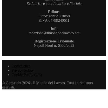
Redattrice e coordinatrice editoriale
Editore
I Protagonisti Editori
P.IVA 04799240611
Info
redazione@ilmondodellavoro.net
Registrazione Tribunale
Napoli Nord n. 6562/2022
Codice etico
Privacy Policy
Cookie Policy (UE)
© Copyright 2026 - Il Mondo del Lavoro. Tutti i diritti sono
riservati.