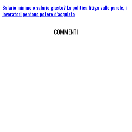
Salario minimo o salario giusto? La politica litiga sulle parole, i
lavoratori perdono potere d’acquisto
COMMENTI