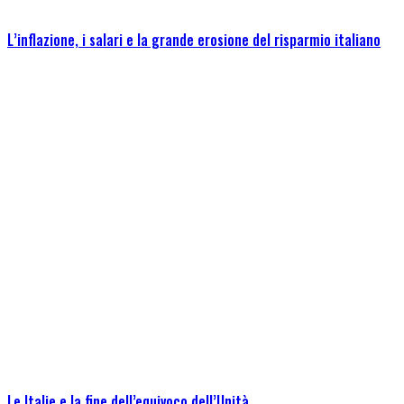
L’inflazione, i salari e la grande erosione del risparmio italiano
Le Italie e la fine dell’equivoco dell’Unità